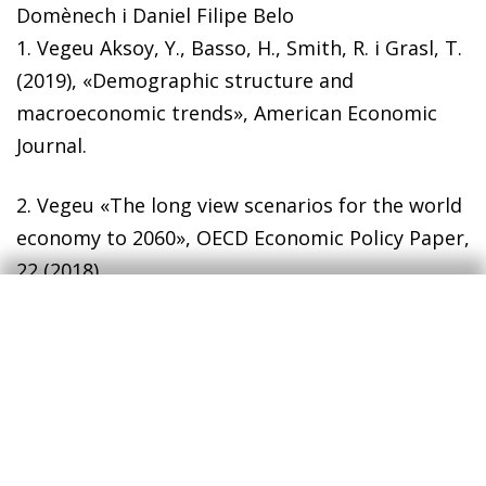
Domènech i Daniel Filipe Belo
1. Vegeu Aksoy, Y., Basso, H., Smith, R. i Grasl, T.
(2019), «Demographic structure and
macroeconomic trends», American Economic
Journal.
2. Vegeu «The long view scenarios for the world
economy to 2060», OECD Economic Policy Paper,
22 (2018).
3. Amb la finalitat d’identificar la relació
d’interès i solucionar aquests problemes,
utilitzem una variable instrumental que es
defineix com l’envelliment predit i que es
construeix mitjançant variables demogràfiques