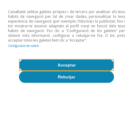
Demografia
CaixaBank utilitza galetes pròpies i de tercers per analitzar els teus
hàbits de navegació per tal de crear dades, personalitzar la teva
experiència de navegació (per exemple, l’idioma) i la publicitat, fins i
tot mostrar-te anuncis adaptats al perfil creat en funció dels teus
hàbits de navegació. Fes clic a “Configuració de les galetes” per
obtenir més informació, configurar o rebutjar-ne l’ús. O bé, pots
acceptar totes les galetes fent clic a “Acceptar”.
Configuració de cookie
Tot sobre Temes clau
Acceptar
Articles relacionats
Rebutjar