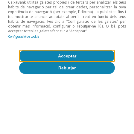
CaixaBank utilitza galetes pròpies i de tercers per analitzar els teus
hàbits de navegació per tal de crear dades, personalitzar la teva
experiència de navegació (per exemple, l’idioma) i la publicitat, fins i
tot mostrar-te anuncis adaptats al perfil creat en funció dels teus
hàbits de navegació. Fes clic a “Configuració de les galetes” per
obtenir més informació, configurar o rebutjar-ne l’ús. O bé, pots
acceptar totes les galetes fent clic a “Acceptar”.
Configuració de cookie
Acceptar
Rebutjar
Sobre CaixaBank Research
Treballa amb nosaltres
Equip
Contacte