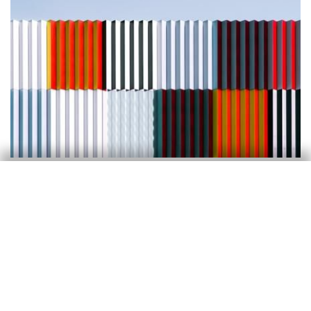
Sector exterior
Les exportacions espanyoles davant els
desafiaments per a la seva
competitivitat
Catalina Becu
5 març 2026