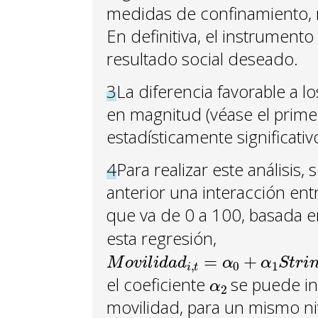
medidas de confinamiento, m
En definitiva, el instrumento
resultado social deseado.
3
La diferencia favorable a 
en magnitud (véase el primer
estadísticamente significativ
4
Para realizar este análisis,
anterior una interacción en
que va de 0 a 100, basada 
esta regresión,
M
o
v
i
l
i
d
a
d
i
,
t
=
α
0
+
α
1
S
t
r
i
n
g
e
n
α
2
el coeficiente
se puede int
movilidad, para un mismo n