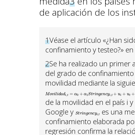
medida
3
en los países 
de aplicación de los in
1
Véase el artículo «¿Han si
confinamiento y testeo?» en
2
Se ha realizado un primer a
del grado de confinamiento
movilidad mediante la siguie
M
o
v
i
l
i
d
a
d
i
,
t
=
α
0
+
α
1
S
t
r
i
n
g
e
n
c
y
i
,
t
+
u
i
+
u
t
+
μ
i
,
t
de la movilidad en el país i 
Google y
S
t
r
i
n
g
e
n
c
y
i
,
t
es una med
confinamiento elaborada por 
regresión confirma la relació