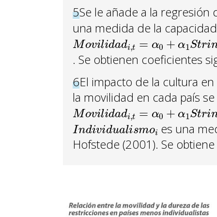
5
Se le añade a la regresión 
una medida de la capacidad 
M
o
v
i
l
i
d
a
d
i
,
t
=
α
0
+
α
1
S
t
r
i
n
g
e
n
. Se obtienen coeficientes si
6
El impacto de la cultura en
la movilidad en cada país se
M
o
v
i
l
i
d
a
d
i
,
t
=
α
0
+
α
1
S
t
r
i
n
g
e
n
I
n
d
i
v
i
d
u
a
l
i
s
m
o
i
es una medid
Hofstede (2001). Se obtiene 