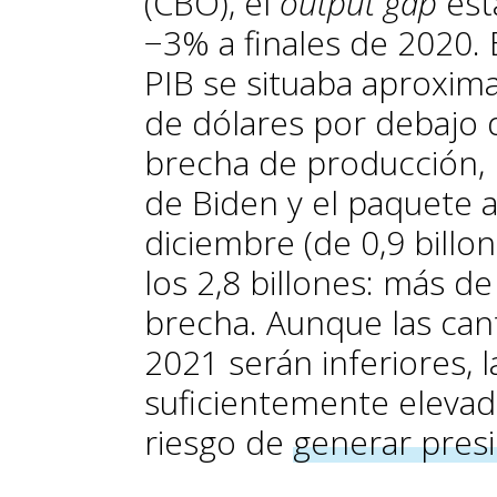
(CBO), el
output gap
est
−3% a finales de 2020. E
PIB se situaba aproxi
de dólares por debajo d
brecha de producción, 
de Biden y el paquete 
diciembre (de 0,9 billo
los 2,8 billones: más d
brecha. Aunque las can
2021 serán inferiores, l
suficientemente elevad
riesgo de
generar presi