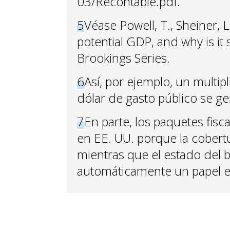
03/Recontable.pdf.
5
Véase Powell, T., Sheiner, L
potential GDP, and why is it 
Brookings Series.
6
Así, por ejemplo, un multip
dólar de gasto público se g
7
En parte, los paquetes fi
en EE. UU. porque la cober
mientras que el estado del 
automáticamente un papel es