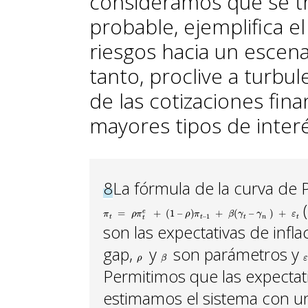
consideramos que se t
probable, ejemplifica e
riesgos hacia un escena
tanto, proclive a turbu
de las cotizaciones fin
mayores tipos de interé
8
La fórmula de la curva de Ph
π
t
=
ρ
π
t
e
+
(
1
–
ρ
)
π
t
–
1
+
β
(
γ
t
–
γ
n
)
+
ε
t
son las expectativas de infla
gap,
ρ
y
β
son parámetros y
ε
Permitimos que las expectat
estimamos el sistema con un