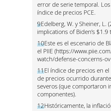
error de serie temporal. Los
índice de precios PCE.
9
Edelberg, W. y Sheiner, L
implications of Biden’s $1.9 t
10
Este es el escenario de B
el PIIE (https://www.piie.co
watch/defense-concerns-over-
11
El índice de precios en e
de precios ocurrido durant
severos (que comportaron i
componentes).
12
Históricamente, la inflac