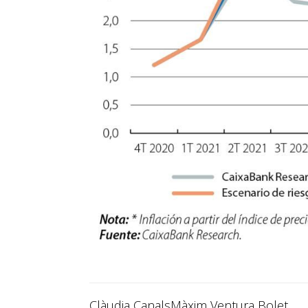
Clàudia Canals
Màxim Ventura Bolet