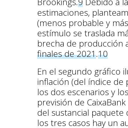
Brookings.
9
De­­bido a l
estimaciones, planteam
(menos probable y más 
estímulo se traslada m
brecha de producción a
finales de 2021
.
10
En el segundo gráfico i
inflación (del índice d
los dos escenarios y l
previsión de CaixaBank 
del sustancial paquete 
los tres casos hay un a