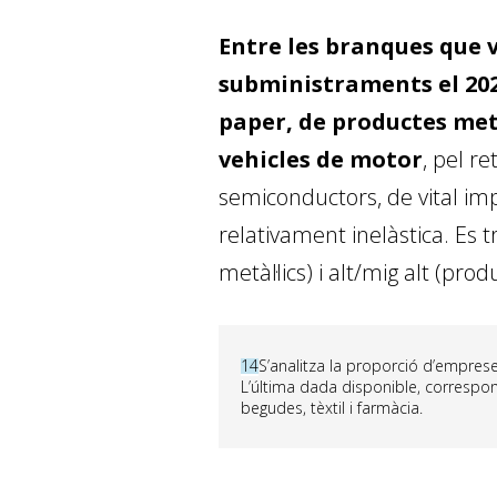
Entre les branques que
subministraments el 20
paper, de productes metà
vehicles de motor
, pel r
semiconductors, de vital imp
relativament inelàstica. Es 
metàl·lics) i alt/mig alt (pr
14
S’analitza la proporció d’empres
L’última dada disponible, correspon
begudes, tèxtil i farmàcia.