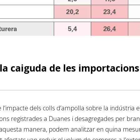
 la caiguda de les importacions
 l’impacte dels colls d’ampolla sobre la indústria 
ns registrades a Duanes i desagregades per branqu
’aquesta manera, podem analitzar en quina mesur
t afectats van reduir el volum de compres a l’ext