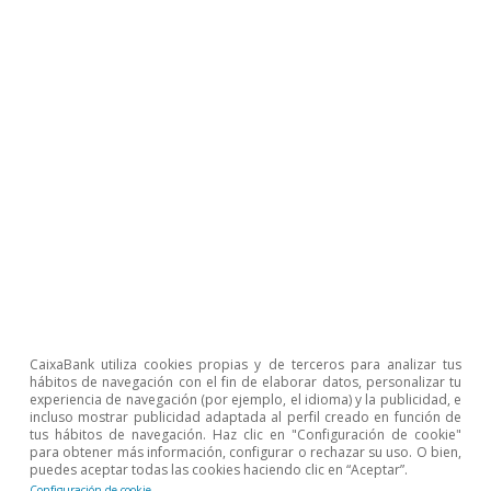
indicadores que
aproximan la
intensidad de los
cuellos de botella
están mostrando
una clara remisión
desde finales de
CaixaBank utiliza cookies propias y de terceros para analizar tus
hábitos de navegación con el fin de elaborar datos, personalizar tu
2022.
experiencia de navegación (por ejemplo, el idioma) y la publicidad, e
incluso mostrar publicidad adaptada al perfil creado en función de
tus hábitos de navegación. Haz clic en "Configuración de cookie"
para obtener más información, configurar o rechazar su uso. O bien,
puedes aceptar todas las cookies haciendo clic en “Aceptar”.
Configuración de cookie