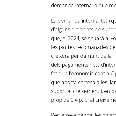
demanda interna la que més 
La demanda interna, tot i qu
d’alguns elements de supor
que, el 2024, se situarà al v
les pautes recomanades pels
creixerà per damunt de la in
dels pagaments nets d’inter
fet que l’economia continuï g
que aporta certesa a les lla
suport al creixement i, en pa
prop de 0,4 p. p. al creixeme
Per la seva banda, les dinà