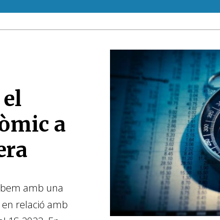
el
òmic a
era
 trobem amb una
 en relació amb