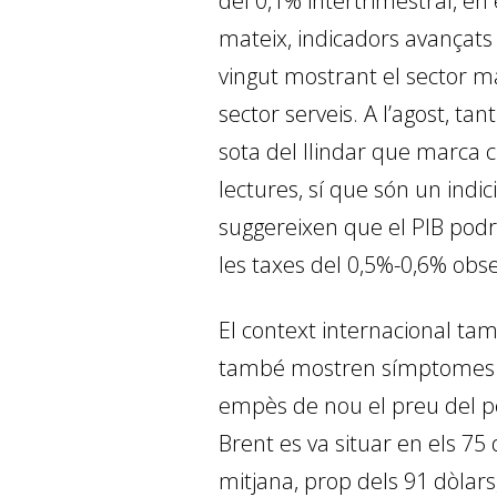
del 0,1% intertrimestral, en
mateix, indicadors avançats
vingut mostrant el sector m
sector serveis. A l’agost, ta
sota del llindar que marca c
lectures, sí que són un indi
suggereixen que el PIB podri
les taxes del 0,5%-0,6% obs
El context internacional tam
també mostren símptomes de
empès de nou el preu del petr
Brent es va situar en els 75
mitjana, prop dels 91 dòlar