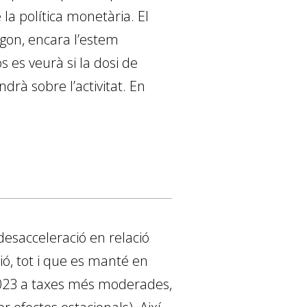
 la política monetària. El
egon, encara l’estem
s es veurà si la dosi de
drà sobre l’activitat. En
esacceleració en relació
ió, tot i que es manté en
S 2023 a taxes més moderades,