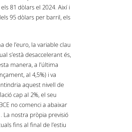
ls 81 dòlars el 2024. Així i
ls 95 dòlars per barril, els
a de l’euro, la variable clau
ual s’està desaccelerant és,
sta manera, a l’última
ançament, al 4,5%) i va
ntindria aquest nivell de
ació cap al 2%, el seu
l BCE no comenci a abaixar
. La nostra pròpia previsió
ls fins al final de l’estiu