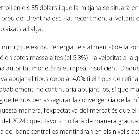
li en els 85 dòlars i que la mitjana se situarà en e
preu del Brent ha oscil·lat recentment al voltant de
biaixats a l’alça.
 nucli (que exclou l’energia i els aliments) de la zon
en cotes massa altes (el 5,3%) i la velocitat a la q
a autoritat monetària europea, insuficient. D’aque
a apujar el tipus depo al 4,0% (i el tipus de refin
robablement, no continuaria apujant-los, sí que ma
g de temps per assegurar la convergència de la infl
’aquesta manera, l’expectativa del mercat és que e
t del 2024 i que, llavors, ho farà de manera gradual
a del banc central es mantindran en els nivells actua