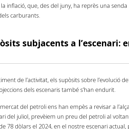
e la inflació, que, des del juny, ha reprès una senda 
dels carburants.
òsits subjacents a l’escenari: e
ment de l’activitat, els supòsits sobre l’evolució del
rojeccions dels escenaris també s’han endurit.
ercat del petroli ens han empès a revisar a l’alça 
ri del juliol, prevèiem un preu del petroli al voltan
 de 78 dòlars el 2024, en el nostre escenari actual