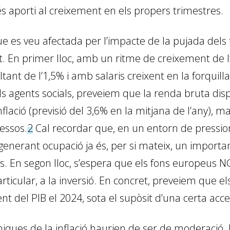
aporti al creixement en els propers trimestres.
e es veu afectada per l’impacte de la pujada dels t
t. En primer lloc, amb un ritme de creixement de
oltant de l’1,5% i amb salaris creixent en la forqui
 agents socials, preveiem que la renda bruta disp
flació (previsió del 3,6% en la mitjana de l’any), 
essos.
2
Cal recordar que, en un entorn de pressions
enerant ocupació ja és, per si mateix, un important 
rs. En segon lloc, s’espera que els fons europeus 
rticular, a la inversió. En concret, preveiem que el
nt del PIB el 2024, sota el supòsit d’una certa acce
miques de la inflació haurien de ser de moderació