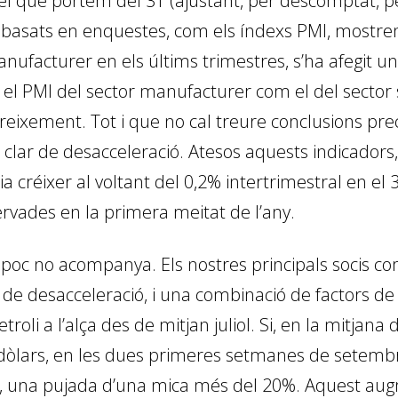
 el que portem del 3T (ajustant, per descomptat, per
 basats en enquestes, com els índexs PMI, mostren
anufacturer en els últims trimestres, s’ha afegit 
nt el PMI del sector manufacturer com el del sector 
reixement. Tot i que no cal treure conclusions pre
ci clar de desacceleració. Atesos aquests indicadors
a créixer al voltant del 0,2% intertrimestral en 
ervades en la primera meitat de l’any.
poc no acompanya. Els nostres principals socis com
 desacceleració, i una combinació de factors de
oli a l’alça des de mitjan juliol. Si, en la mitjana d
 dòlars, en les dues primeres setmanes de setembre
s, una pujada d’una mica més del 20%. Aquest aug