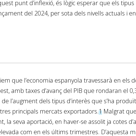
quest punt d’inflexió, és lògic esperar que els tipu
çament del 2024, per sota dels nivells actuals i e
iem que l’economia espanyola travessarà en els d
t, amb taxes d’avanç del PIB que rondaran el 0,3%
de l’augment dels tipus d’interès que s’ha produït 
tres principals mercats exportadors.
1
Malgrat que 
la seva aportació, en haver-se assolit ja cotes d’ac
 elevada com en els últims trimestres. D’aquesta m