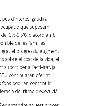
ipus d’interès, gaudirà
 l’ocupació que suposem
lla del 3%-3,5%, d’acord amb
onible de les famílies
malgrat el progressiu augment
 sobre el cost de la vida, el
suport per a l’activitat, ja
NGEU continuaran oferint
s fons podrien contribuir
leració del ritme d’execució.
. Per entendre aquest procés