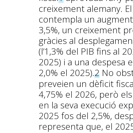
creixement alemany. El
contempla un augment 
3,5%, un creixement prò
gràcies al desplegament
(l’1,3% del PIB fins al 
2025) i a una despesa e
2,0% el 2025).
2
No obst
preveien un dèficit fisc
4,75% el 2026, però els
en la seva execució expl
2025 fos del 2,5%, desp
representa que, el 2025