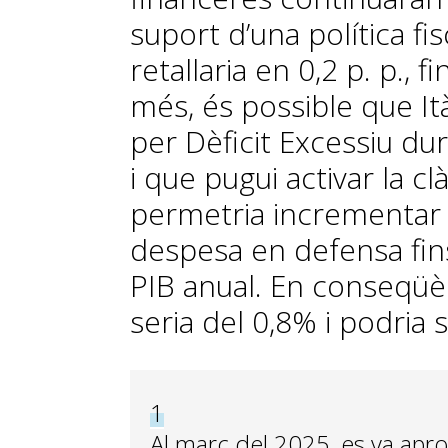
suport d’una política fis
retallaria en 0,2 p. p., f
més, és possible que It
per Dèficit Excessiu dur
i que pugui activar la 
permetria incrementar 
despesa en defensa fin
PIB anual. En conseqüèn
seria del 0,8% i podria 
1
Al març del 2025, es va apro