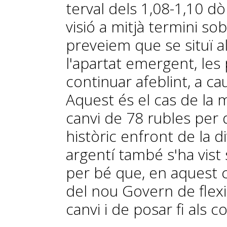
ter­­val dels 1,08-1,10 
visió a mit­­jà termini s
preveiem que se situï al
l'apartat emergent, les 
continuar afeblint, a ca
Aquest és el cas de la
canvi de 78 rubles per 
històric enfront de la d
argentí també s'ha vist
per bé que, en aquest ca
del nou Govern de flexib
can­­vi i de posar fi als 