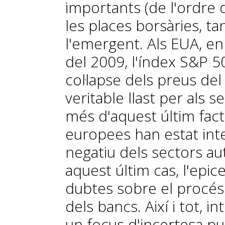
importants (de l'ordre 
les places borsàries, t
l'emergent. Als EUA, en
del 2009, l'índex S&P 50
col·lapse dels preus de
veritable llast per als s
més d'aquest últim fact
europees han estat inte
negatiu dels sectors aut
aquest últim cas, l'e­­pi­­
dubtes sobre el procés
dels bancs. Així i tot,
un focus d'incertesa p