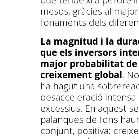
mesos, gràcies al majo
fonaments dels diferent
La magnitud i la dur
que els in­­ver­­sors i
major probabilitat de
creixement global
. N
ha hagut una sobrereac
desacceleració intensa
excessius. En aquest sen
palanques de fons haur
conjunt, positiva: creix