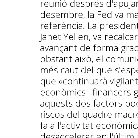
reunió després d'apujar e
desembre, la Fed va man
referència. La presidenta
Janet Yellen, va recalca
avan­­çant de forma gra
obstant això, el co­­muni
més caut del que s'espe
que «continuarà vigila
econòmics i financers gl
aquests dos factors pod
riscos del quadre macr
fa a l'activitat econòmi
desaccelerar en l'últim