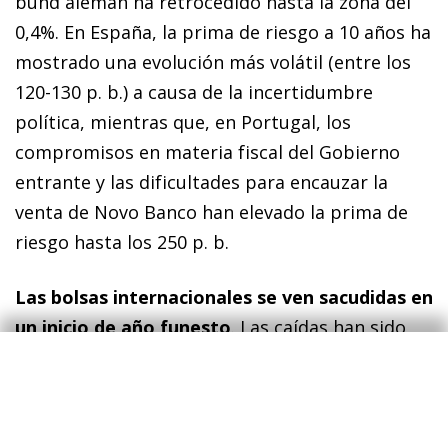
bund
alemán ha retrocedido hasta la zona del
0,4%. En España, la prima de riesgo a 10 años ha
mostrado una evolución más volátil (entre los
120-130 p. b.) a causa de la incertidumbre
política, mientras que, en Portugal, los
compromisos en materia fiscal del Gobierno
entrante y las dificultades para encauzar la
venta de Novo Banco han elevado la prima de
riesgo hasta los 250 p. b.
Las bolsas internacionales se ven sacudidas en
un inicio de año funesto
. Las caídas han sido
abultadas (del orden del 7%-12%) en la práctica
totalidad de las plazas bursátiles, tanto del
bloque avanzado como del emergente. En EE.
UU., el índice S&P 500 ha retrocedido un 6%, lo