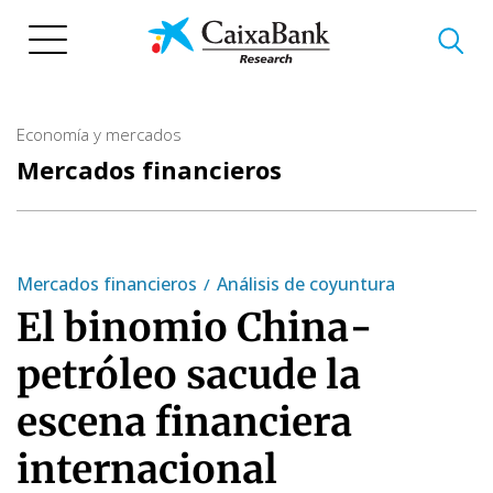
Pasar
al
contenido
principal
Economía y mercados
Mercados financieros
Mercados financieros
Análisis de coyuntura
El binomio China-
petróleo sacude la
escena financiera
internacional