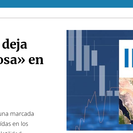
 deja
osa» en
 una marcada
ídas en los