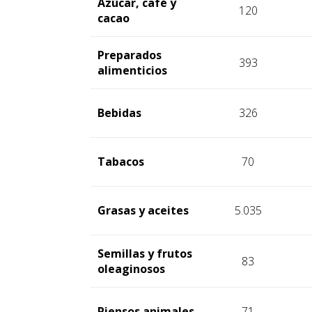
Azúcar, café y
120
cacao
Preparados
393
alimenticios
Bebidas
326
Tabacos
70
Grasas y aceites
5.035
Semillas y frutos
83
oleaginosos
Piensos animales
71