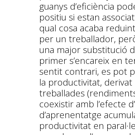
guanys d’eficiència po
positiu si estan associat
qual cosa acaba reduin
per un treballador, p
una major substitució d’o
primer s’encareix en term
sentit contrari, es pot 
la productivitat, deriv
treballades (rendiments
coexistir amb l’efecte d
d’aprenentatge acumula
productivitat en paral·le