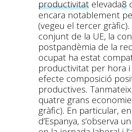
productivitat
elevada
8
c
encara notablement pe
(vegeu el tercer gràfic
conjunt de la UE, la con
postpandèmia de la red
ocupat ha estat compa
productivitat per hora i
efecte composició posit
productives. Tanmateix, 
quatre grans economies
gràfic). En particular, e
d’Espanya, s’observa un
en la jornada laboral i 