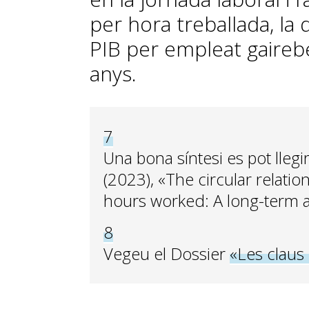
per hora treballada, la 
PIB per empleat gairebé
anys.
7
Una bona síntesi es pot llegir 
(2023), «The circular relati
hours worked: A long-term a
8
Vegeu el Dossier
«Les claus 