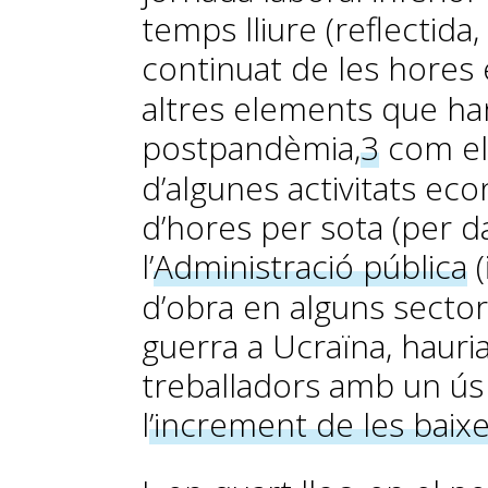
temps lliure (reflectid
continuat de les hores 
altres elements que ha
postpandèmia,
3
com el
d’algunes activitats 
d’hores per sota (per d
l’
Administració pública
(
d’obra en alguns sector
guerra a Ucraïna, hauria
treballadors amb un ús
l
’increment de les baix