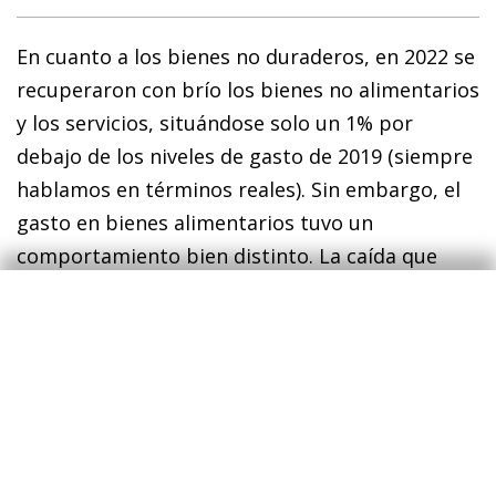
En cuanto a los bienes no duraderos, en 2022 se
recuperaron con brío los bienes no alimentarios
y los servicios, situándose solo un 1% por
debajo de los niveles de gasto de 2019 (siempre
hablamos en términos reales). Sin embargo, el
gasto en bienes alimentarios tuvo un
comportamiento bien distinto. La caída que
sufrió en 2022 es una respuesta, en parte, al
alza del precio de los alimentos. No obstante,
también es cierto que este descenso se debe a
una cierta normalización que acerca el patrón
de consumo al comportamiento anterior a la
pandemia.