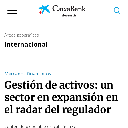
Pasar
al
contenido
principal
Áreas geográficas
Internacional
Mercados financieros
Gestión de activos: un
sector en expansión en
el radar del regulador
Contenido disponible en
catalán
inglés