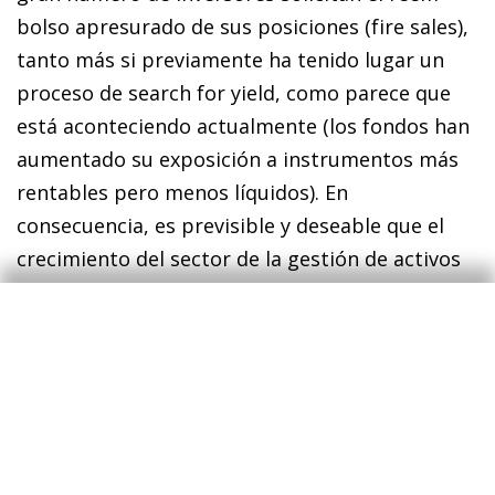
bolso apresurado de sus posiciones (
fire sales
),
tanto más si previamente ha tenido lugar un
proceso de
search for yield
, como parece que
está aconteciendo actualmente (los fondos han
aumentado su exposición a instrumentos más
rentables pero menos líquidos). En
consecuencia, es previsible y deseable que el
crecimiento del sector de la gestión de activos
en los próximos años deba coexistir con un
entorno regulatorio más exigente. La cuestión
verdaderamente relevante es que la regulación
que esté por venir ponga sus miras en aquellas
variables que son susceptibles de contribuir a
la propagación del riesgo sistémico, más allá
del tamaño de un determinado fondo de