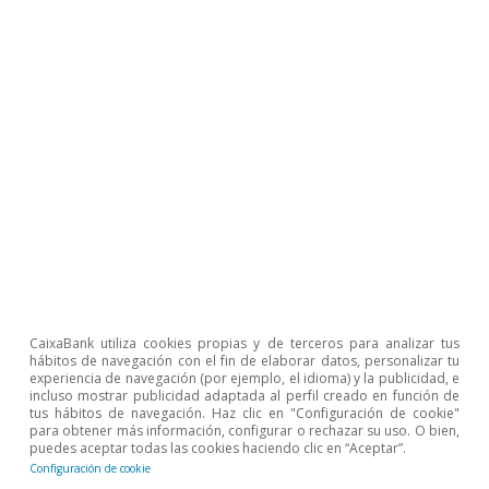
Policies-Database-in-Response-to-COVID-19).
4
La balanza por cuenta corriente portuguesa ha
mejorado significativamente en los últimos 10 años,
pasando de una situación deficitaria media anual de –
8,7% entre 1996 y 2011 (con un pico de –11,8% en
2008), hasta un superávit positivo anual de 0,3% entre
2012 y 2020. En este último periodo, después del
máximo registrado en 2017, hemos asistido a la
contracción de la posición excedentaria, resultado del
deterioro del déficit de la balanza de bienes, que desde
2018 supera el 7% del PIB.
5
Según el INE, cada euro de incremento de las
exportaciones se traduce en el aumento de 56
céntimos del PIB (54,5 céntimos en el VAB y 1,5
céntimos en los impuestos netos de subsidios).
CaixaBank utiliza cookies propias y de terceros para analizar tus
hábitos de navegación con el fin de elaborar datos, personalizar tu
experiencia de navegación (por ejemplo, el idioma) y la publicidad, e
incluso mostrar publicidad adaptada al perfil creado en función de
Artículos relacionados
tus hábitos de navegación. Haz clic en "Configuración de cookie"
para obtener más información, configurar o rechazar su uso. O bien,
puedes aceptar todas las cookies haciendo clic en “Aceptar”.
Configuración de cookie