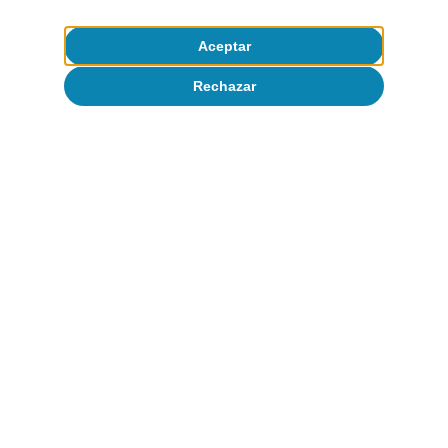
Aceptar
Rechazar
Coyuntura de Portugal
Inicio de año tormentoso para la
economía portuguesa
CaixaBank Research
10 mar 2026