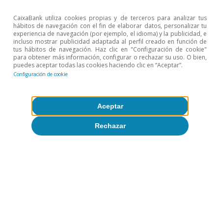
los próximos meses se vería bastante afectado,
lo que podría tener consecuencias en la actual
CaixaBank utiliza cookies propias y de terceros para analizar tus
hábitos de navegación con el fin de elaborar datos, personalizar tu
hoja de ruta del BCE.
experiencia de navegación (por ejemplo, el idioma) y la publicidad, e
incluso mostrar publicidad adaptada al perfil creado en función de
tus hábitos de navegación. Haz clic en "Configuración de cookie"
para obtener más información, configurar o rechazar su uso. O bien,
puedes aceptar todas las cookies haciendo clic en “Aceptar”.
Configuración de cookie
Rita Sánchez Soliva
Aceptar
Etiquetas:
COVID-19
Eurozona
Rechazar
Unión Europea
1
Véase el informe de Bruegel (2020). «Why has Covid-19
hit different European Union economies so differently».