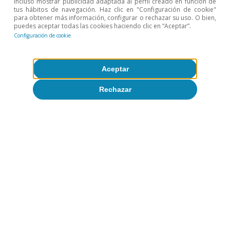
incluso mostrar publicidad adaptada al perfil creado en función de
tus hábitos de navegación. Haz clic en "Configuración de cookie"
8
Comprende el saldo de todos los pasivos que generan obliga
para obtener más información, configurar o rechazar su uso. O bien,
futuras de pago (principal, intereses o ambos), es decir, es
puedes aceptar todas las cookies haciendo clic en “Aceptar”.
por los instrumentos financieros incluidos en los pasivos de l
Configuración de cookie
los de renta variable (acciones, otras participaciones de capit
participaciones en fondos de inversión) y los derivados financ
9
Banco de España (2023): Informe de Estabilidad Financiera, 
Aceptar
Rechazar
Temas clave