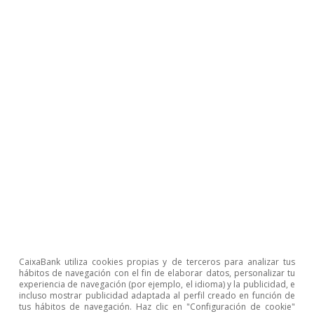
servicios acumulado hasta noviembre fue del
6,8% del PIB (6,1% en noviembre de 2022),
aupado por la envidiable salud del turismo, que
cerró 2023 con unas cifras extraordinarias. En el
conjunto de 2023, las llegadas de turistas
superaron los 85 millones, un 1,9% más que en
2019, y realizaron un gasto un 18,2% superior al
de 2019.
CaixaBank utiliza cookies propias y de terceros para analizar tus
hábitos de navegación con el fin de elaborar datos, personalizar tu
experiencia de navegación (por ejemplo, el idioma) y la publicidad, e
incluso mostrar publicidad adaptada al perfil creado en función de
tus hábitos de navegación. Haz clic en "Configuración de cookie"