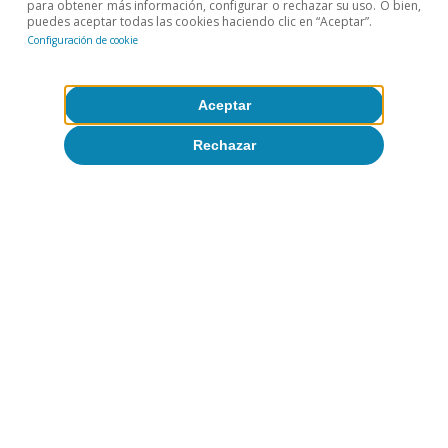
para obtener más información, configurar o rechazar su uso. O bien,
puedes aceptar todas las cookies haciendo clic en “Aceptar”.
Configuración de cookie
Aceptar
Rechazar
CaixaBank Research
Etiquetas:
Coyuntura de España
España