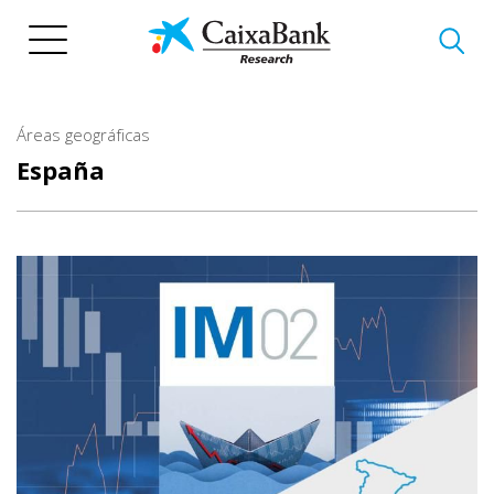
Pasar
al
contenido
principal
Áreas geográficas
España