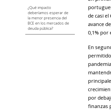
portugues
¿Qué impacto
deberíamos esperar de
de casi e
la menor presencia del
BCE en los mercados de
avance de
deuda pública?
0,1% por 
En segund
permitido
pandemia).
mantendrá
principale
crecimien
por debaj
finanzas 