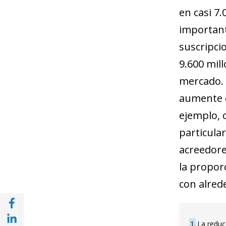
en casi 7
important
suscripci
9.600 mil
mercado. 
aumente d
ejemplo, 
particular
acreedore
la propor
con alred
Compartir en Facebook (opens in a new wi
Compartir en with Linkedin (opens in a ne
1
La reduc