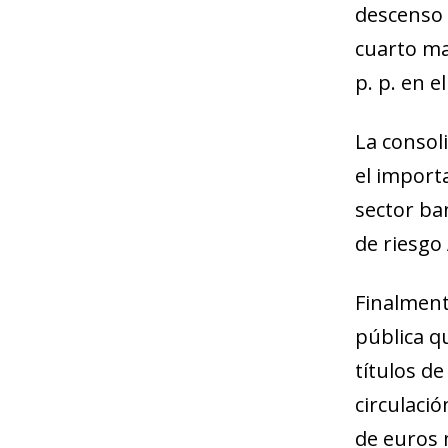
descenso d
cuarto ma
p. p. en e
La consol
el import
sector ban
de riesgo 
Finalment
pública q
títulos d
circulaci
de euros 