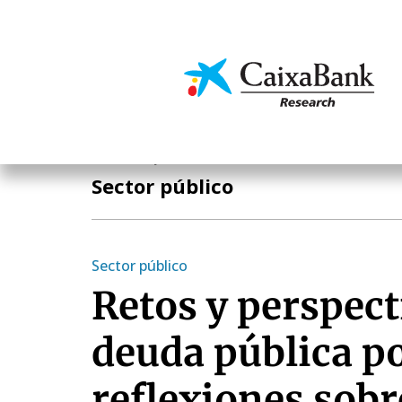
Pasar
al
contenido
Economía y mercado
principal
Economía y mercados
Sector público
Sector público
Retos y perspect
deuda pública p
reflexiones sobr