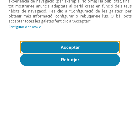
experiència de navegació (per exemple, l’idioma) i la publicitat, fins i
tot mostrar-te anuncis adaptats al perfil creat en funció dels teus
hàbits de navegació. Fes clic a “Configuració de les galetes” per
obtenir més informació, configurar o rebutjar-ne l’ús. O bé, pots
acceptar totes les galetes fent clic a “Acceptar”.
Configuració de cookie
Acceptar
Rebutjar
Etiquetes:
Conjuntura de mercats financers