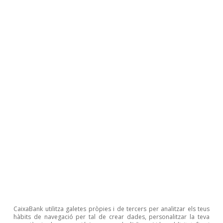
rebaixa des de l’abril del 2020. Les mesures
palesen l’alentiment en el creixement, producte
de la frenada del sector immobiliari i de les
polítiques restrictives adoptades per combatre
l’emergència sanitària. Per la seva banda, a
Rússia, la intensificació del risc geopolític es va
reflectir en una depreciació del 4% del ruble en
relació amb el dòlar, en una caiguda del 6% a la
borsa i en un augment de 102 p. b. en la
rendibilitat del deute sobirà a 10 anys.
CaixaBank utilitza galetes pròpies i de tercers per analitzar els teus
hàbits de navegació per tal de crear dades, personalitzar la teva