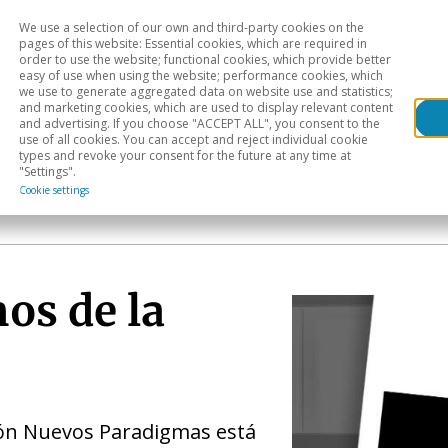
We use a selection of our own and third-party cookies on the
Head
H
pages of this website: Essential cookies, which are required in
order to use the website; functional cookies, which provide better
easy of use when using the website; performance cookies, which
Sectoral analysis
Geographical areas
Pub
we use to generate aggregated data on website use and statistics;
and marketing cookies, which are used to display relevant content
and advertising. If you choose "ACCEPT ALL", you consent to the
use of all cookies. You can accept and reject individual cookie
types and revoke your consent for the future at any time at
"Settings".
Cookie settings
os de la
ión Nuevos Paradigmas está