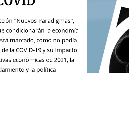
COVID
cción "Nuevos Paradigmas",
ue condicionarán la economía
 está marcado, como no podía
 de la COVID-19 y su impacto
tivas económicas de 2021, la
damiento y la política
ow)
window)
 window)