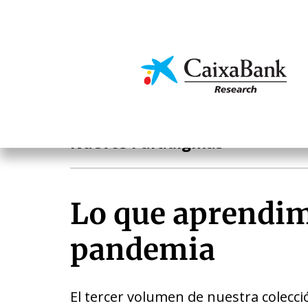
Skip
to
main
Economics & Markets
content
Archives
Nuevos Paradigmas
Lo que aprendim
pandemia
El tercer volumen de nuestra colecc