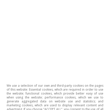
▪ Farmacias
6,8%
13%
6,1%
7,6
Ocio y hostelería
8,2%
2,1%
7,7%
4,7
▪ Cultura y
13%
7,3%
8,0%
7,4
espectáculos
▪ Restauración
9,5%
0,1%
11%
4,5
▪ Hoteles
11%
3,7%
7,6%
7,5
▪ Agencias de
-3,0%
-1,5%
-5,7%
1,1
viajes
Transporte y
We use a selection of our own and third-party cookies on the pages
2,0%
4,2%
-0,7%
-4,
gasolineras
of this website: Essential cookies, which are required in order to use
the website; functional cookies, which provide better easy of use
when using the website; performance cookies, which we use to
▪ Transporte
1,9%
8,1%
3,9%
5,2
generate aggregated data on website use and statistics; and
marketing cookies, which are used to display relevant content and
advertising. If you choose "ACCEPT ALL", you consent to the use of all