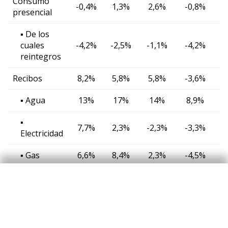
Consumo
-0,4%
1,3%
2,6%
-0,8%
3
presencial
▪ De los
cuales
-4,2%
-2,5%
-1,1%
-4,2%
-
reintegros
Recibos
8,2%
5,8%
5,8%
-3,6%
1
▪ Agua
13%
17%
14%
8,9%
9
▪
7,7%
2,3%
-2,3%
-3,3%
-
Electricidad
▪ Gas
6,6%
8,4%
2,3%
-4,5%
-
▪ Telefonía
1,9%
2,0%
0,5%
-0,6%
-
e-commerce
12%
13%
13%
14%
Consumo
10%
7,9%
8,2%
10%