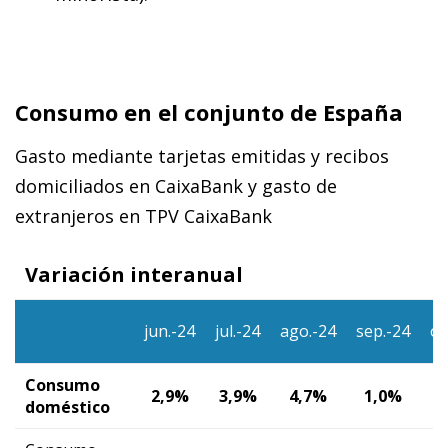
Consumo en el conjunto de España
Gasto mediante tarjetas emitidas y recibos
domiciliados en CaixaBank y gasto de
extranjeros en TPV CaixaBank
Variación interanual
jun.-24
jul.-24
ago.-24
sep.-24
oc
Consumo
2,9%
3,9%
4,7%
1,0%
4
doméstico