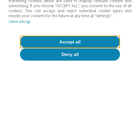
marketing cookies, which are used to display relevant content and
advertising. If you choose "ACCEPT ALL", you consent to the use of all
▪ Muebles y
cookies. You can accept and reject individual cookie types and
2,3%
-0,3%
-0,2%
1,
revoke your consent for the future at any time at "Settings".
decoración
Cookie settings
▪
Electrodomésticos
12%
2,4%
-0,9%
2,
Accept all
y tecnología
Deny all
Notas:
Incluye consumo presencial e e-commerce. El e-
commerce incluye pagos a través de TPV virtuales.
Fuente:
CaixaBank Research, a partir de datos internos de
CaixaBank.
Zoel Martín Vilató