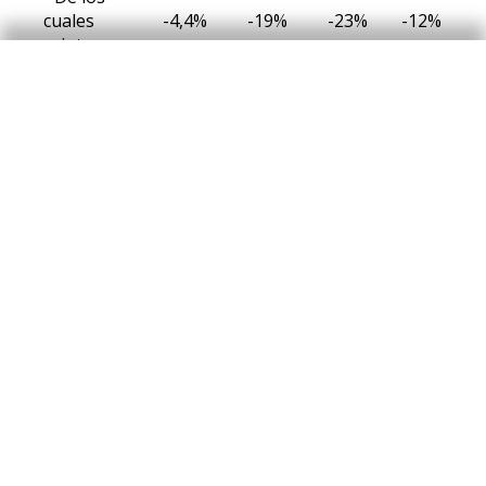
cuales
-4,4%
-19%
-23%
-12%
reintegros
e-commerce
19%
12%
6,0%
12%
Total
españoles y
3,0%
6,0%
3,6%
4,3%
extranjeros
Notas:
El e-commerce incluye pagos a través de TPV virtuales.
En el caso de los clientes extranjeros también se incluyen los
reintegros en cajeros de CaixaBank. Para los recibos se muestra
la media móvil de los dos últimos meses.
Fuente:
CaixaBank Research, a partir de datos internos de
CaixaBank.
Consumo en el conjunto de España: