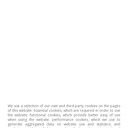
▪ Cultura y
6,8%
5,6%
13%
7,
espectáculos
▪ Restauración
-6,9%
13%
9,5%
0,
▪ Hoteles
-18%
16%
11%
3,
▪ Agencias de
8,5%
0,1%
-3,0%
-1,
viajes
Transporte y
5,9%
7,6%
2,0%
4,
gasolineras
▪ Transporte
12%
6,4%
1,9%
8,
▪ Gasolineras
0,9%
8,8%
2,1%
0,
We use a selection of our own and third-party cookies on the pages
Comercio
2,7%
5,1%
0,1%
2,
of this website: Essential cookies, which are required in order to use
minorista
the website; functional cookies, which provide better easy of use
when using the website; performance cookies, which we use to
generate aggregated data on website use and statistics; and
▪ Moda
-0,5%
8,6%
3,1%
2,