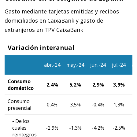
Gasto mediante tarjetas emitidas y recibos
domiciliados en CaixaBank y gasto de
extranjeros en TPV CaixaBank
Variación interanual
abr.-24
may.-24
jun.-24
jul.-24
ag
Consumo
2,4%
5,2%
2,9%
3,9%
doméstico
Consumo
0,4%
3,5%
-0,4%
1,3%
presencial
▪ De los
cuales
-2,9%
-1,3%
-4,2%
-2,5%
-
reintegros