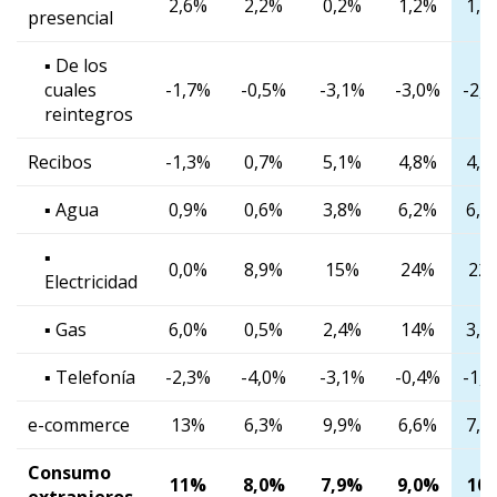
2,6%
2,2%
0,2%
1,2%
1,6
presencial
▪ De los
cuales
-1,7%
-0,5%
-3,1%
-3,0%
-2,
reintegros
Recibos
-1,3%
0,7%
5,1%
4,8%
4,3
▪ Agua
0,9%
0,6%
3,8%
6,2%
6,2
▪
0,0%
8,9%
15%
24%
22
Electricidad
▪ Gas
6,0%
0,5%
2,4%
14%
3,5
▪ Telefonía
-2,3%
-4,0%
-3,1%
-0,4%
-1,
e-commerce
13%
6,3%
9,9%
6,6%
7,8
Consumo
11%
8,0%
7,9%
9,0%
10
extranjeros