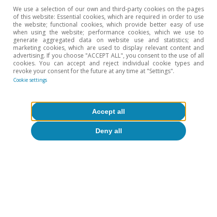
▪ Gasolineras
-1,0%
-4,3%
-2,7%
0,2%
We use a selection of our own and third-party cookies on the pages
of this website: Essential cookies, which are required in order to use
the website; functional cookies, which provide better easy of use
Comercio
3,2%
1,7%
0,3%
0,1
when using the website; performance cookies, which we use to
minorista
generate aggregated data on website use and statistics; and
marketing cookies, which are used to display relevant content and
advertising. If you choose "ACCEPT ALL", you consent to the use of all
▪ Moda
-0,3%
-0,3%
-2,0%
-4,7
cookies. You can accept and reject individual cookie types and
revoke your consent for the future at any time at "Settings".
▪ Muebles y
Cookie settings
5,6%
9,2%
10%
7,4%
decoración
▪
Accept all
Electrodomésticos
-1,8%
-5,0%
-9,0%
-2,5
y tecnología
Deny all
Notas:
Incluye consumo presencial e e-commerce. El e-
commerce incluye pagos a través de TPV virtuales.
Fuente:
CaixaBank Research, a partir de datos internos de
CaixaBank.