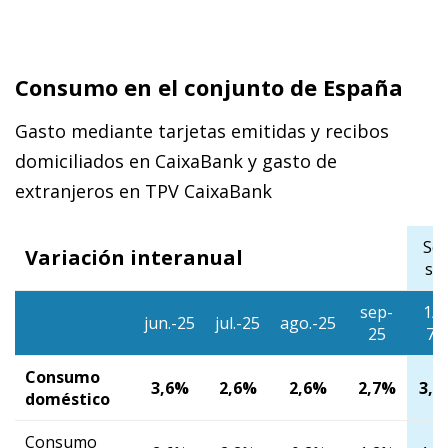
Consumo en el conjunto de España
Gasto mediante tarjetas emitidas y recibos
domiciliados en CaixaBank y gasto de
extranjeros en TPV CaixaBank
Se
Variación interanual
se
sep-
1/9
jun.-25
jul.-25
ago.-25
25
7/
Consumo
3,6%
2,6%
2,6%
2,7%
3,0
doméstico
Consumo