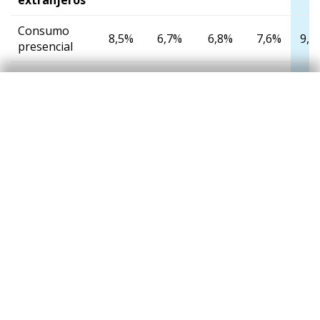
Consumo
8,5%
6,7%
6,8%
7,6%
9,2
presencial
▪ De los
cuales
-1,6%
-8,0%
-3,2%
0,0%
1,7
reintegros
e-commerce
23%
16%
15%
16%
15
Total
españoles y
4,3%
3,2%
3,3%
3,3%
3,7
extranjeros
Notas:
El e-commerce incluye pagos a través de TPV virtuales.
En el caso de los clientes extranjeros también se incluyen los
reintegros en cajeros de CaixaBank. Para los recibos se muestra
la media móvil de los dos últimos meses.
Fuente:
CaixaBank Research, a partir de datos internos de
CaixaBank.