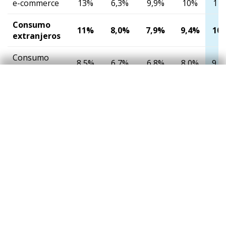
e-commerce
13%
6,3%
9,9%
10%
11
Consumo
11%
8,0%
7,9%
9,4%
10
extranjeros
Consumo
8,5%
6,7%
6,8%
8,0%
9,2
presencial
▪ De los
cuales
-1,6%
-8,0%
-3,2%
-0,4%
1,9
reintegros
e-commerce
23%
16%
15%
17%
15
Total
españoles y
4,3%
3,2%
3,3%
4,9%
4,3
extranjeros
Notas:
El e-commerce incluye pagos a través de TPV virtuales.
En el caso de los clientes extranjeros también se incluyen los
reintegros en cajeros de CaixaBank. Para los recibos se muestra