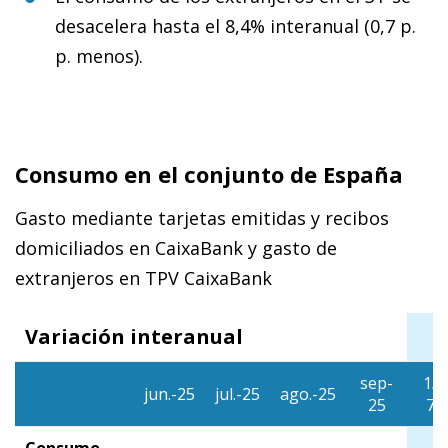
desacelera hasta el 8,4% interanual (0,7 p.
p. menos).
Consumo en el conjunto de España
Gasto mediante tarjetas emitidas y recibos
domiciliados en CaixaBank y gasto de
extranjeros en TPV CaixaBank
Variación interanual
sep-
1/9
jun.-25
jul.-25
ago.-25
25
7/
Consumo