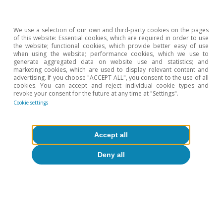
▪ Transporte
8,4%
6,8%
2,4%
6,3%
We use a selection of our own and third-party cookies on the pages
▪ Gasolineras
-1,0%
-4,3%
-2,7%
2,4%
of this website: Essential cookies, which are required in order to use
the website; functional cookies, which provide better easy of use
Comercio
when using the website; performance cookies, which we use to
3,2%
1,7%
0,3%
1,5
generate aggregated data on website use and statistics; and
minorista
marketing cookies, which are used to display relevant content and
advertising. If you choose "ACCEPT ALL", you consent to the use of all
cookies. You can accept and reject individual cookie types and
▪ Moda
-0,3%
-0,3%
-2,0%
-4,1
revoke your consent for the future at any time at "Settings".
Cookie settings
▪ Muebles y
5,6%
9,2%
10%
7,7%
decoración
Accept all
▪
Electrodomésticos
-1,8%
-5,0%
-9,0%
1,4%
Deny all
y tecnología
Notas:
Incluye consumo presencial e e-commerce. El e-
commerce incluye pagos a través de TPV virtuales.
Fuente:
CaixaBank Research, a partir de datos internos de
CaixaBank.