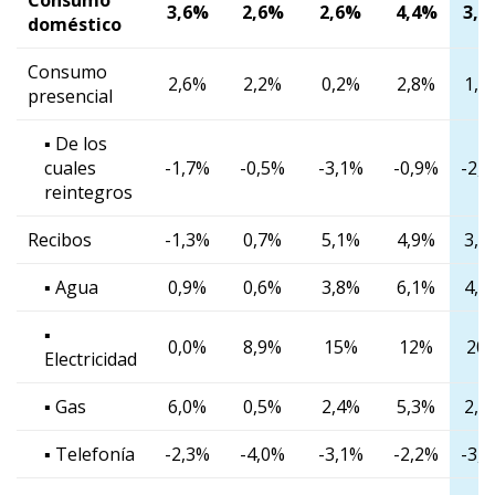
3,6%
2,6%
2,6%
4,4%
3,7
doméstico
Consumo
2,6%
2,2%
0,2%
2,8%
1,7
presencial
▪ De los
cuales
-1,7%
-0,5%
-3,1%
-0,9%
-2,
reintegros
Recibos
-1,3%
0,7%
5,1%
4,9%
3,9
▪ Agua
0,9%
0,6%
3,8%
6,1%
4,8
▪
0,0%
8,9%
15%
12%
20
Electricidad
▪ Gas
6,0%
0,5%
2,4%
5,3%
2,7
▪ Telefonía
-2,3%
-4,0%
-3,1%
-2,2%
-3,