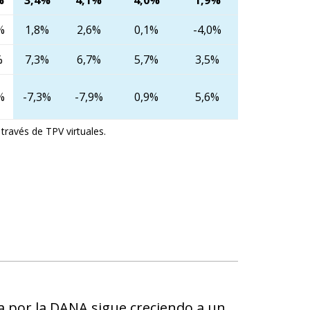
%
1,8%
2,6%
0,1%
-4,0%
%
7,3%
6,7%
5,7%
3,5%
%
-7,3%
-7,9%
0,9%
5,6%
ravés de TPV virtuales.
a por la DANA sigue creciendo a un