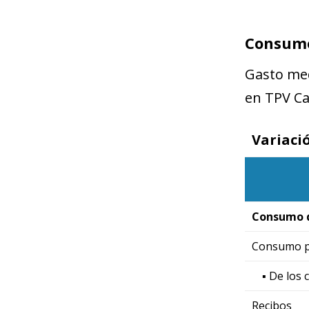
Consumo
Gasto med
en TPV C
Variaci
Consumo 
Consumo p
▪ De los 
Recibos