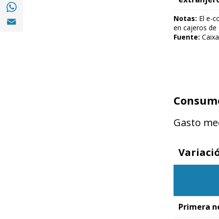
Share with with Whatsapp (opens in a new
Share with Email (opens in a new window)
Notas:
El e-co
en cajeros de 
Fuente:
Caixa
Consumo 
Gasto med
Variaci
Primera n