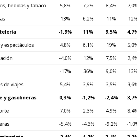
os, bebidas y tabaco
5,8%
7,2%
8,4%
7,0
ias
13%
6,2%
11%
12
telería
-1,9%
11%
9,5%
4,7
 y espectáculos
4,8%
6,1%
19%
5,0
ración
-4,0%
12%
7,5%
2,4
-17%
36%
9,0%
13
s de viajes
5,4%
3,9%
3,5%
3,6
e y gasolineras
0,3%
-1,2%
-2,4%
3,7
orte
7,0%
2,3%
4,9%
8,4
neras
-5,4%
-4,3%
-9,2%
-1,0
minorista
-2,4%
-1,7%
3,4%
3,2