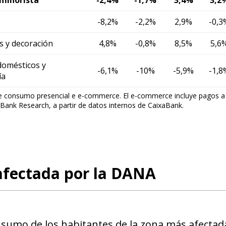
-8,2%
-2,2%
2,9%
-0,3
s y decoración
4,8%
-0,8%
8,5%
5,6
domésticos y
-6,1%
-10%
-5,9%
-1,8
ía
e consumo presencial e e-commerce. El e-commerce incluye pagos a t
Bank Research, a partir de datos internos de CaixaBank.
afectada por la DANA
nsumo de los habitantes de la zona más afectad