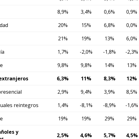
8,9%
3,4%
0,6%
0,9%
idad
20%
15%
6,8%
0,0%
21%
19%
13%
6,0%
ía
1,7%
-2,0%
-1,8%
-2,3%
e
9,8%
9,8%
14%
13%
xtranjeros
6,3%
11%
8,3%
12%
resencial
2,9%
9,4%
3,9%
8,5%
cuales reintegros
1,4%
-8,1%
-8,9%
-1,6%
e
19%
19%
29%
29%
ow)
window)
añoles y
2,5%
4,6%
5,7%
4,5%
os