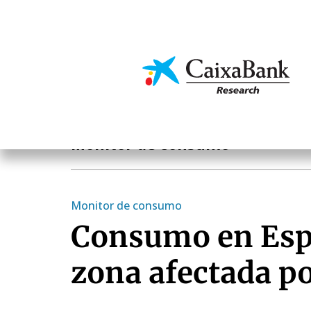
Skip
to
main
Economics & Markets
content
Publications
Monitor de consumo
Monitor de consumo
Consumo en Espa
zona afectada p