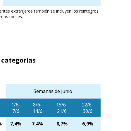
entes extranjeros también se incluyen los reintegros
timos meses.
 categorías
Semanas de junio
-
1/6-
8/6-
15/6-
22/6-
7/6
14/6
21/6
30/6
%
7,4%
7,4%
8,7%
6,9%