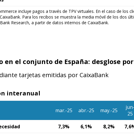
 window)
mmerce incluye pagos a través de TPV virtuales. En el caso de los cli
CaixaBank. Para los recibos se muestra la media móvil de los dos úl
Bank Research, a partir de datos internos de CaixaBank.
en el conjunto de España: desglose por
iante tarjetas emitidas por CaixaBank
ón interanual
jun
mar.-25
abr.-25
may.-25
25
ecesidad
7,3%
6,1%
8,2%
7,6