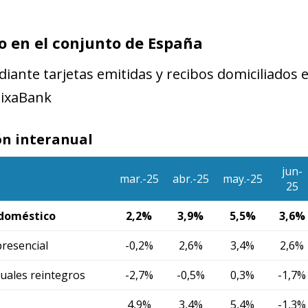
 en el conjunto de España
iante tarjetas emitidas y recibos domiciliados 
aixaBank
ón interanual
jun-
mar.-25
abr.-25
may.-25
25
doméstico
2,2%
3,9%
5,5%
3,6%
resencial
-0,2%
2,6%
3,4%
2,6%
cuales reintegros
-2,7%
-0,5%
0,3%
-1,7%
4,9%
3,4%
5,4%
-1,3%