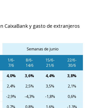
en CaixaBank y gasto de extranjeros
Semanas de junio
1/6-
8/6-
15/6-
22/6-
7/6
14/6
21/6
30/6
4,0%
3,6%
4,4%
3,8%
2,4%
2,5%
3,5%
2,1%
-2,9%
-4,3%
-1,8%
0,6%
0,7%
0,8%
1,6%
-1,3%