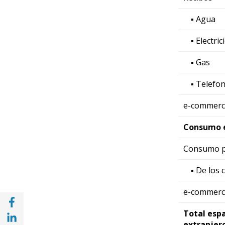
▪ Agua
▪ Electric
▪ Gas
▪ Telefon
e-commerc
Consumo e
Consumo p
▪ De los 
e-commerc
Share with Facebook (opens in a new wind
Share with with Linkedin (opens in a new 
Total esp
extranjer