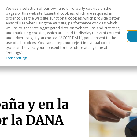
We use a selection of our own and third-party cookies on the
Head
H
pages of this website: Essential cookies, which are required in
order to use the website; functional cookies, which provide better
easy of use when using the website; performance cookies, which
Sectoral analysis
Geographical areas
Pub
we use to generate aggregated data on website use and statistics;
and marketing cookies, which are used to display relevant content
and advertising. If you choose "ACCEPT ALL", you consent to the
use of all cookies. You can accept and reject individual cookie
types and revoke your consent for the future at any time at
"Settings".
Cookie settings
ña y en la
or la DANA