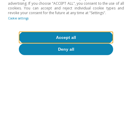
advertising. If you choose "ACCEPT ALL", you consent to the use of all
cookies. You can accept and reject individual cookie types and
revoke your consent for the future at any time at "Settings".
Josep Mestres Domènech
Cookie settings
Accept all
Etiquetas:
Consumo
España
Deny all
Monitor de consumo