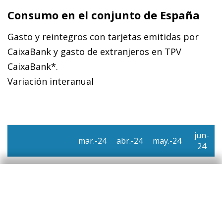
Consumo en el conjunto de España
Gasto y reintegros con tarjetas emitidas por
CaixaBank y gasto de extranjeros en TPV
CaixaBank*.
Variación interanual
jun-
mar.-24
abr.-24
may.-24
24
Tarjetas
3,3%
3,2%
5,9%
4,3%
españolas
Consumo
presencial (exc.
5,5%
2,1%
7,0%
4,6%
reintegros)