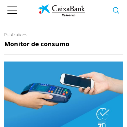
Skip
to
main
content
Publications
Monitor de consumo