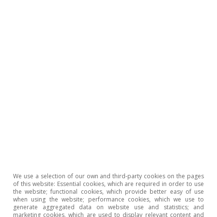
extranjeras
Consumo
presencial (exc.
36%
21%
23%
24%
reintegros)
Reintegros
-29%
-4,4%
-22%
-18%
e-commerce
17%
23%
14%
16%
Total
españolas y
6,6%
6,0%
8,2%
7,2%
extranjeras
Nota:
(*) En el caso de las tarjetas extranjeras también se
incluyen los reintegros en cajeros de CaixaBank. Se excluyen los
clientes y TPV provenientes o compartidos con Bankia.
We use a selection of our own and third-party cookies on the pages
Fuente:
CaixaBank Research, a partir de datos internos de
of this website: Essential cookies, which are required in order to use
CaixaBank.
the website; functional cookies, which provide better easy of use
when using the website; performance cookies, which we use to
generate aggregated data on website use and statistics; and
marketing cookies, which are used to display relevant content and