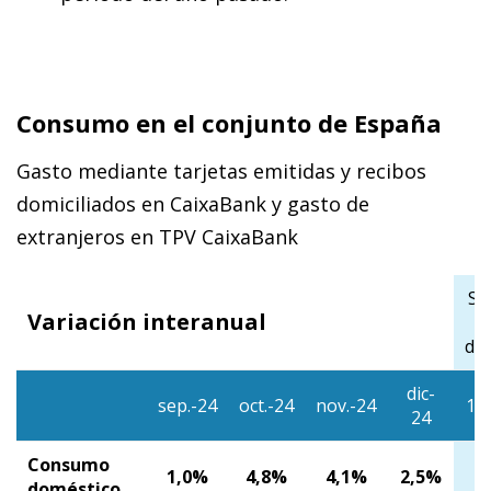
Consumo en el conjunto de España
Gasto mediante tarjetas emitidas y recibos
domiciliados en CaixaBank y gasto de
extranjeros en TPV CaixaBank
Se
Variación interanual
di
dic-
sep.-24
oct.-24
nov.-24
1/
24
Consumo
1,0%
4,8%
4,1%
2,5%
doméstico