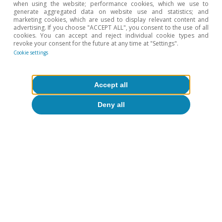
when using the website; performance cookies, which we use to
generate aggregated data on website use and statistics; and
▪ Transporte
5,2%
9,8%
2,7%
8,6
marketing cookies, which are used to display relevant content and
advertising. If you choose "ACCEPT ALL", you consent to the use of all
cookies. You can accept and reject individual cookie types and
▪ Gasolineras
-12%
-13%
-7,8%
-6,
revoke your consent for the future at any time at "Settings".
Cookie settings
Comercio
1,6%
5,7%
-2,0%
5,0
minorista
Accept all
▪ Moda
2,6%
4,5%
-8,2%
-0,
Deny all
▪ Muebles y
0,1%
2,1%
-0,7%
2,6
decoración
▪
Electrodomésticos
-5,0%
6,7%
2,4%
16
y tecnología
Notas:
Incluye consumo presencial e e-commerce. El e-
commerce incluye pagos a través de TPV virtuales.
Fuente:
CaixaBank Research, a partir de datos internos de
CaixaBank.