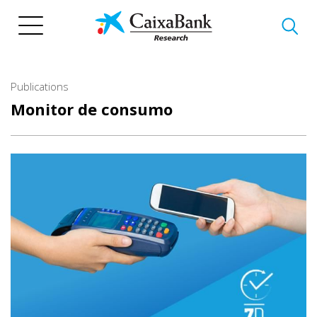
Skip
to
main
content
Publications
Monitor de consumo