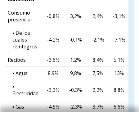
Consumo
-0,8%
3,2%
2,4%
-3,1%
presencial
▪ De los
cuales
-4,2%
-0,1%
-2,1%
-7,1%
reintegros
Recibos
-3,6%
1,2%
8,4%
5,1%
▪ Agua
8,9%
9,8%
7,5%
13%
▪
-3,3%
-0,3%
2,2%
8,8%
Electricidad
▪ Gas
-4,5%
-2,3%
3,7%
6,6%
▪ Telefonía
-0,6%
-0,3%
-0,6%
0,7%
e-commerce
14%
16%
6,4%
25%