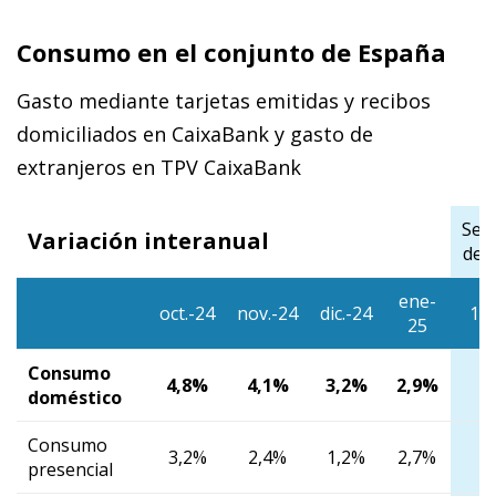
Consumo en el conjunto de España
Gasto mediante tarjetas emitidas y recibos
domiciliados en CaixaBank y gasto de
extranjeros en TPV CaixaBank
Sem
Variación interanual
de 
ene-
oct.-24
nov.-24
dic.-24
1/1
25
Consumo
4,8%
4,1%
3,2%
2,9%
2
doméstico
Consumo
3,2%
2,4%
1,2%
2,7%
2
presencial