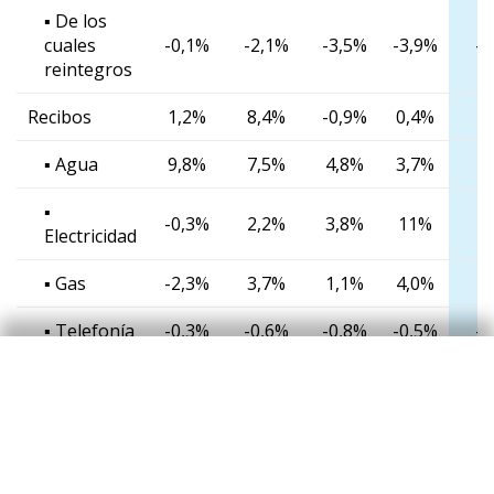
▪ De los
cuales
-0,1%
-2,1%
-3,5%
-3,9%
-3
reintegros
Recibos
1,2%
8,4%
-0,9%
0,4%
0
▪ Agua
9,8%
7,5%
4,8%
3,7%
3
▪
-0,3%
2,2%
3,8%
11%
1
Electricidad
▪ Gas
-2,3%
3,7%
1,1%
4,0%
4
▪ Telefonía
-0,3%
-0,6%
-0,8%
-0,5%
-0
e-commerce
16%
6,4%
17%
6,6%
6
Consumo
12%
8,2%
13%
9,9%
9
extranjeros