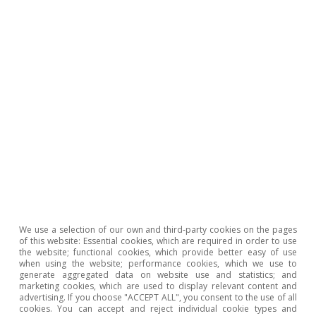
▪ Farmacias
12%
6,2%
5,9%
1,8
Ocio y hostelería
3,2%
7,7%
5,3%
7,7
▪ Cultura y
9,4%
4,3%
6,6%
4,1
espectáculos
▪ Restauración
0,4%
13%
4,6%
11%
▪ Hoteles
3,5%
10%
6,7%
15%
▪ Agencias de
1,9%
-13%
8,9%
3,7
viajes
Transporte y
-2,8%
-2,9%
3,0%
-0,6
We use a selection of our own and third-party cookies on the pages
gasolineras
of this website: Essential cookies, which are required in order to use
the website; functional cookies, which provide better easy of use
when using the website; performance cookies, which we use to
▪ Transporte
9,8%
2,7%
8,6%
-2,6
generate aggregated data on website use and statistics; and
marketing cookies, which are used to display relevant content and
▪ Gasolineras
-13%
-7,8%
-1,4%
1,1
advertising. If you choose "ACCEPT ALL", you consent to the use of all
cookies. You can accept and reject individual cookie types and