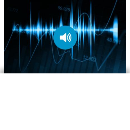
Podcast
Ómicron, inflación, cuellos de botella y
política monetaria
Clàudia Canals
19 Jan 2022