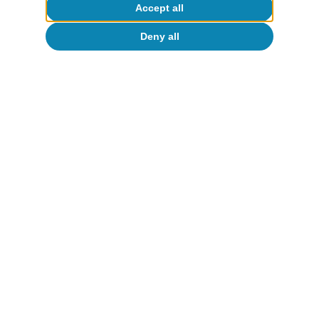
Accept all
15 Nov 2021
Deny all
About CaixaBank Research
Work with us
Team