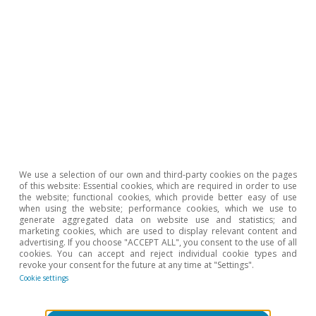
17 Dec 2021
We use a selection of our own and third-party cookies on the pages
of this website: Essential cookies, which are required in order to use
the website; functional cookies, which provide better easy of use
when using the website; performance cookies, which we use to
generate aggregated data on website use and statistics; and
marketing cookies, which are used to display relevant content and
advertising. If you choose "ACCEPT ALL", you consent to the use of all
cookies. You can accept and reject individual cookie types and
Podcast
revoke your consent for the future at any time at "Settings".
Cookie settings
¡Ojalá nos equivoquemos!
Clàudia Canals