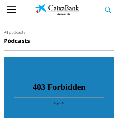
Skip
to
main
content
All podcasts
Pódcasts