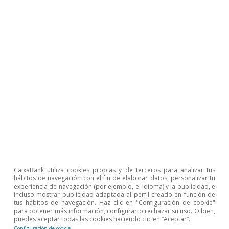
que se recupere el sector turístico y las
actividades relacionadas con el ocio y la cultura.
En segundo lugar,
la mejora de la confianza del
consumidor,
que ya se encuentra en niveles
similares a los de antes de la pandemia, y un
clima de mayor certidumbre sobre la evolución
de la situación sanitaria, gracias al avance de la
vacunación, alentará la toma de decisiones a
largo plazo como es la compra de una vivienda.
En tercer lugar, las condiciones financieras
seguirán siendo tremendamente acomodaticias
CaixaBank utiliza cookies propias y de terceros para analizar tus
hábitos de navegación con el fin de elaborar datos, personalizar tu
y apoyarán el flujo de crédito hacia los hogares.
experiencia de navegación (por ejemplo, el idioma) y la publicidad, e
incluso mostrar publicidad adaptada al perfil creado en función de
9
Y, finalmente, el ahorro «forzoso»
acumulado
tus hábitos de navegación. Haz clic en "Configuración de cookie"
para obtener más información, configurar o rechazar su uso. O bien,
por los hogares durante el año 2020 podría
puedes aceptar todas las cookies haciendo clic en “Aceptar”.
acabar derivándose, en parte, hacia la inversión
Configuración de cookie