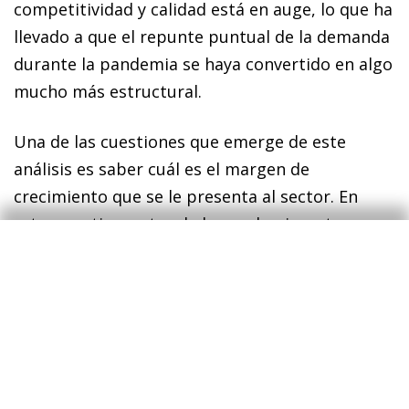
competitividad y calidad está en auge, lo que ha
llevado a que el repunte puntual de la demanda
durante la pandemia se haya convertido en algo
mucho más estructural.
Una de las cuestiones que emerge de este
análisis es saber cuál es el margen de
crecimiento que se le presenta al sector. En
retrospectiva, antes de la pandemia, este
sector llevaba 20 años sin ganar peso dentro
del mercado de alojamiento. Como mostramos
en el gráfico siguiente, entre 2001 y 2019
absorbía entre el 8,2% y el 8,8% de la demanda
total. Con el estallido de la pandemia, esta
cuota de mercado se incrementó hasta el 15,0%