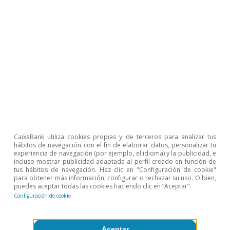
los hogares y las empresas alcanzó unas cifras
cercanas al promedio de la eurozona, algo que
no sucedía desde principios de la primera mitad
de la década de los 2000. En este breve repaso
del año 2015, un elemento relativamente
disonante es la evolución de las finanzas
públicas. Aunque el déficit público se redujo du­­
rante el año pasado, especialmente gracias a
una evolución de la recaudación mejor de lo
CaixaBank utiliza cookies propias y de terceros para analizar tus
previsto inicialmente, es posible que la me­­jora
hábitos de navegación con el fin de elaborar datos, personalizar tu
experiencia de navegación (por ejemplo, el idioma) y la publicidad, e
sea insuficiente para lograr los objetivos de
incluso mostrar publicidad adaptada al perfil creado en función de
tus hábitos de navegación. Haz clic en "Configuración de cookie"
déficit público marcados. Aun así, el balance de
para obtener más información, configurar o rechazar su uso. O bien,
puedes aceptar todas las cookies haciendo clic en “Aceptar”.
2015 en lo económico es abiertamente positivo.
Configuración de cookie
Para 2016 las perspectivas son también
halagüeñas. A pesar de la ma­­yor incertidumbre
Aceptar