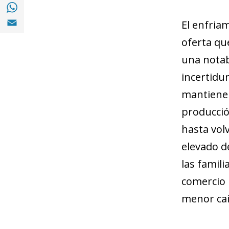
Compartir en with Whatsapp (opens in a 
Compartir en Email (opens in a new windo
El enfria
oferta qu
una notabl
incertidu
mantiene 
producció
hasta volv
elevado de
las famili
comercio 
menor caí