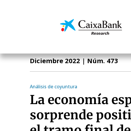
Pasar
al
contenido
Economía y mercado
principal
Informe Mensual
Diciembre 2022
| Núm. 473
Análisis de coyuntura
La economía es
sorprende posit
el tramo final d