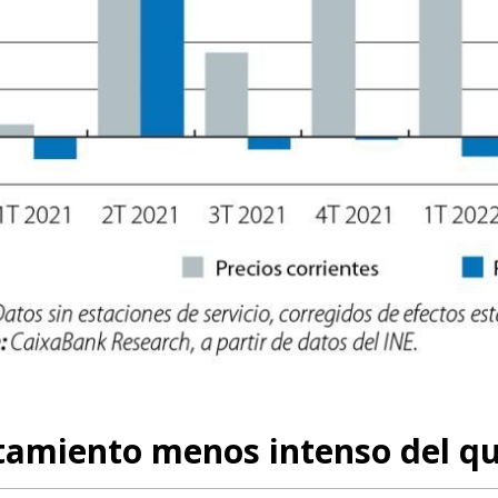
ndow)
tamiento menos intenso del qu
w window)