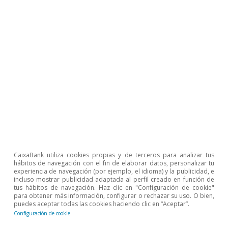
comportamiento de la demanda, el ritmo de
crecimiento del precio de la vivienda ha vuelto a
intensificarse: la tasa interanual del valor
tasado de la vivienda se aceleró en el 4T 2023
hasta el 5,3% desde el 4,2% anterior.
CaixaBank utiliza cookies propias y de terceros para analizar tus
hábitos de navegación con el fin de elaborar datos, personalizar tu
experiencia de navegación (por ejemplo, el idioma) y la publicidad, e
incluso mostrar publicidad adaptada al perfil creado en función de
tus hábitos de navegación. Haz clic en "Configuración de cookie"
para obtener más información, configurar o rechazar su uso. O bien,
puedes aceptar todas las cookies haciendo clic en “Aceptar”.
Configuración de cookie