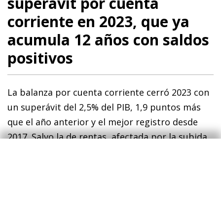
superávit por cuenta
corriente en 2023, que ya
acumula 12 años con saldos
positivos
La balanza por cuenta corriente cerró 2023 con
un superávit del 2,5% del PIB, 1,9 puntos más
que el año anterior y el mejor registro desde
2017. Salvo la de rentas, afectada por la subida
de los tipos de interés, todas las subbalanzas
contribuyeron a la mejoría del saldo exterior.
Por un lado, el déficit comercial de bienes se
redujo con intensidad, hasta el 2,4% del PIB (–
4,4% en 2022), gracias a la corrección del déficit