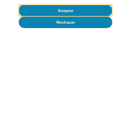
Aceptar
Rechazar
CaixaBank Research
Etiquetas:
Coyuntura de España
España
Artículos relacionados