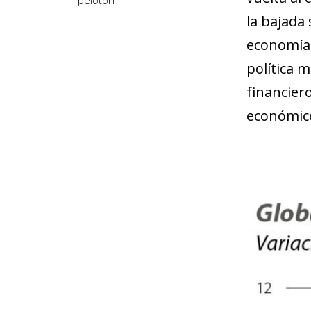
la bajada 
economías
política 
financier
económico