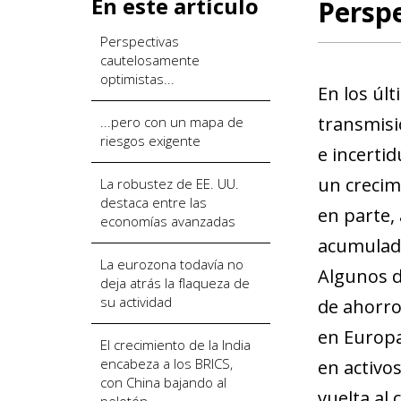
En este artículo
Perspe
Perspectivas
cautelosamente
optimistas...
En los úl
transmisi
...pero con un mapa de
riesgos exigente
e incerti
un crecim
La robustez de EE. UU.
destaca entre las
en parte, 
economías avanzadas
acumulado
La eurozona todavía no
Algunos d
deja atrás la flaqueza de
su actividad
de ahorro
en Europa
El crecimiento de la India
encabeza a los BRICS,
en activo
con China bajando al
vuelta al
pelotón