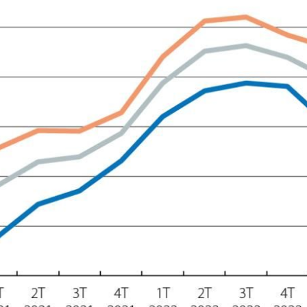
ndow)
w window)