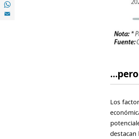
Compartir en with Whatsapp (opens in a 
Compartir en Email (opens in a new windo
...per
Los facto
económica
potencial
destacan 