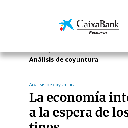
Pasar
al
contenido
Economía y mercado
principal
Economía y mercados
Análisis de coyuntura
Análisis de coyuntura
La economía int
a la espera de lo
tipos