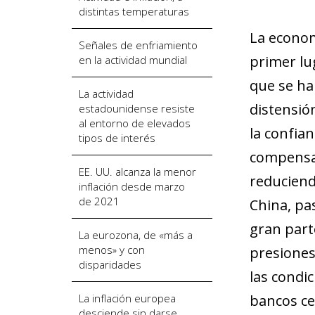
distintas temperaturas
La econom
Señales de enfriamiento
primer lu
en la actividad mundial
que se ha
La actividad
distensión
estadounidense resiste
al entorno de elevados
la confia
tipos de interés
compensan
EE. UU. alcanza la menor
reduciend
inflación desde marzo
de 2021
China, pa
gran parte
La eurozona, de «más a
menos» y con
presiones
disparidades
las condi
La inflación europea
bancos ce
desciende sin darse