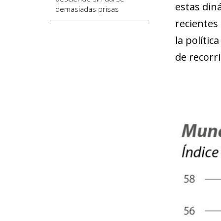
estas din
demasiadas prisas
recientes
la políti
de recorri