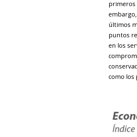
primeros 
embargo, 
últimos m
puntos re
en los se
compromet
conservad
como los 