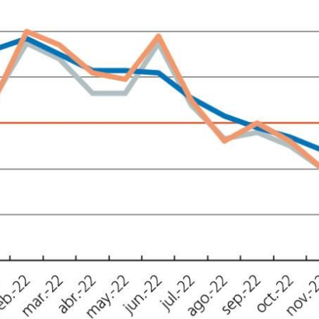
ndow)
w window)