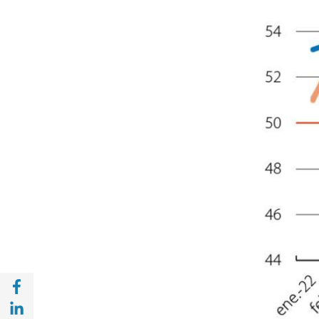
Compartir en Facebook (opens in a new wi
Compartir en with Linkedin (opens in a ne