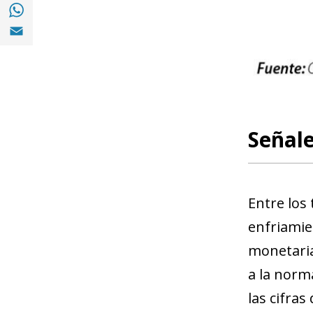
Compartir en with Whatsapp (opens in a 
Compartir en Email (opens in a new windo
Señale
Entre los
enfriamie
monetarias
a la norm
las cifras