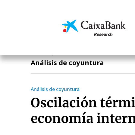
Pasar
al
contenido
Economía y mercado
principal
Economía y mercados
Análisis de coyuntura
Análisis de coyuntura
Oscilación térmi
economía intern