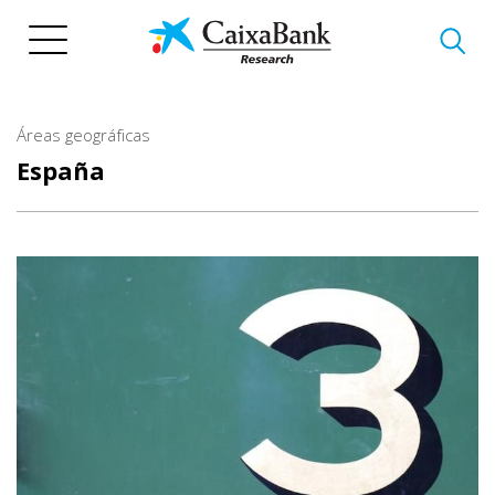
Pasar
al
contenido
principal
Áreas geográficas
España