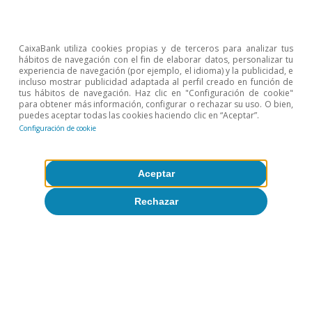
Opinión
Economía española post-Ormuz
CaixaBank utiliza cookies propias y de terceros para analizar tus
hábitos de navegación con el fin de elaborar datos, personalizar tu
Oriol Aspachs
experiencia de navegación (por ejemplo, el idioma) y la publicidad, e
8 jul 2026
incluso mostrar publicidad adaptada al perfil creado en función de
tus hábitos de navegación. Haz clic en "Configuración de cookie"
para obtener más información, configurar o rechazar su uso. O bien,
puedes aceptar todas las cookies haciendo clic en “Aceptar”.
Configuración de cookie
Aceptar
Rechazar