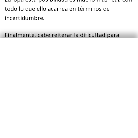
todo lo que ello acarrea en términos de
incertidumbre.
Finalmente, cabe reiterar la dificultad para
predecir la evolución de los principales
condicionantes del escenario, así como su
impacto en el conjunto de la economía. La
incertidumbre que rodea el curso del conflicto
geopolítico entre Rusia y los países de la OTAN,
así como su impacto en el precio de la energía,
y especialmente del gas, se pone de manifiesto
a diario. Pero la evolución de las presiones
inflacionistas es igualmente incierta. Es difícil
predecir la magnitud y persistencia de los
efectos indirectos del encarecimiento de la