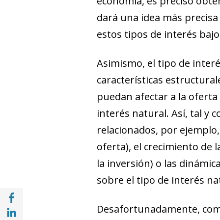
economía, es preciso obten
dará una idea más precisa 
estos tipos de interés ba
Asimismo, el tipo de inter
características estructura
puedan afectar a la oferta
interés natural. Así, tal 
relacionados, por ejemplo,
oferta), el crecimiento de 
la inversión) o las dinámi
sobre el tipo de interés na
Compartir en Facebook (opens in a new wi
Compartir en with Linkedin (opens in a ne
Desafortunadamente, como 