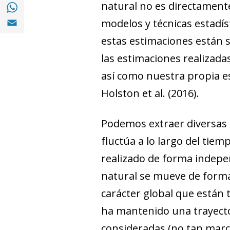
Compartir en with Whatsapp (opens in a 
natural no es directament
Compartir en Email (opens in a new windo
modelos y técnicas estadís
estas estimaciones están 
las estimaciones realizad
así como nuestra propia e
Holston
et al
. (2016).
Podemos extraer diversas c
fluctúa a lo largo del tie
realizado de forma indepen
natural se mueve de forma
carácter global que están 
ha mantenido una trayecto
consideradas (no tan marca