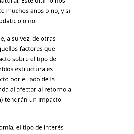
natural. Este último nos
te muchos años o no, y si
daticio o no.
, a su vez, de otras
quellos factores que
cto sobre el tipo de
mbios estructurales
to por el lado de la
da al afectar al retorno a
ta) tendrán un impacto
ía, el tipo de interés