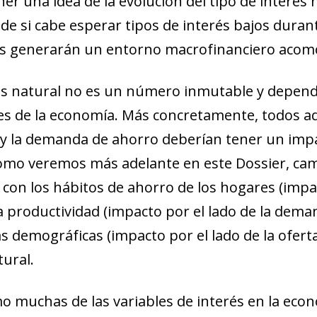
er una idea de la evolución del tipo de interés 
de si cabe esperar tipos de interés bajos duran
jos generarán un entorno macrofinanciero acomo
és natural no es un número inmutable y depende
les de la economía. Más concretamente, todos a
 y la demanda de ahorro deberían tener un impa
y como veremos más adelante en este Dossier, ca
 con los hábitos de ahorro de los hogares (impac
la productividad (impacto por el lado de la deman
cas demográficas (impacto por el lado de la ofer
tural.
ndow)
w window)
muchas de las variables de interés en la econom