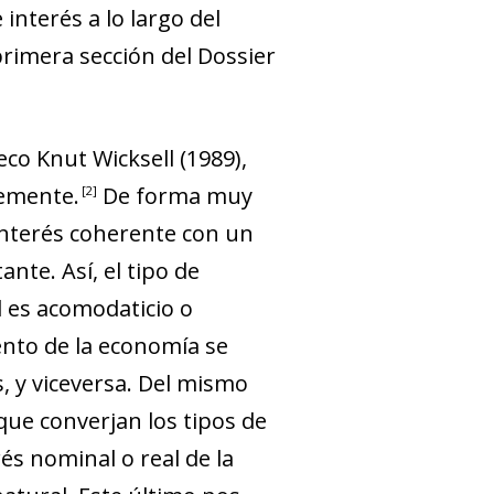
interés a lo largo del
primera sección del Dossier
eco Knut Wicksell (1989),
temente
.
De forma muy
2
interés coherente con un
nte. Así, el tipo de
l es acomodaticio o
miento de la economía se
s, y viceversa. Del mismo
que converjan los tipos de
rés nominal o real de la