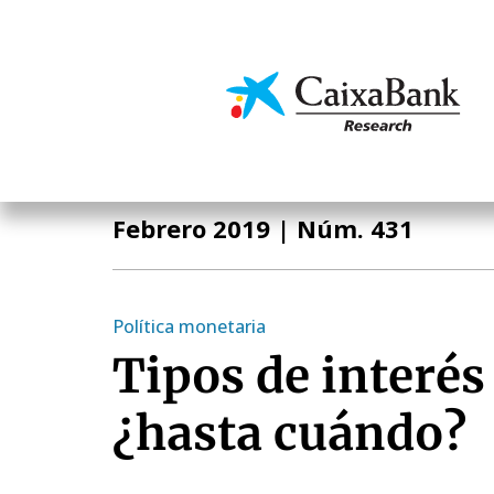
Pasar
al
contenido
Economía y mercado
principal
Informe Mensual
Febrero 2019
| Núm. 431
Política monetaria
Tipos de interés
¿hasta cuándo?