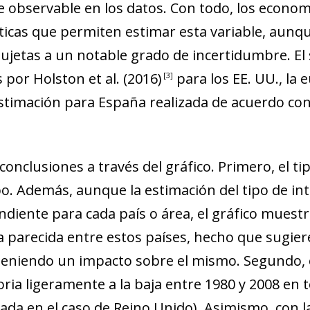
new window)
e observable en los datos. Con todo, los econom
w)
ticas que permiten estimar esta variable, aunq
sujetas a un notable grado de incertidumbre. E
as por Holston
et al.
(2016
)
para los EE. UU., la 
3
stimación para España realizada de acuerdo con
onclusiones a través del gráfico. Primero, el ti
mpo. Además, aunque la estimación del tipo de in
diente para cada país o área, el gráfico muestra
 parecida entre estos países, hecho que sugier
teniendo un impacto sobre el mismo. Segundo, e
ria ligeramente a la baja entre 1980 y 2008 en 
da en el caso de Reino Unido). Asimismo, con la 