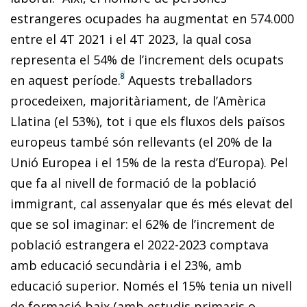
estrangeres ocupades ha augmentat en 574.000
entre el 4T 2021 i el 4T 2023, la qual cosa
representa el 54% de l’increment dels ocupats
8
en aquest període.
Aquests treballadors
procedeixen, majoritàriament, de l’Amèrica
Llatina (el 53%), tot i que els fluxos dels països
europeus també són rellevants (el 20% de la
Unió Europea i el 15% de la resta d’Europa). Pel
que fa al nivell de formació de la població
immigrant, cal assenyalar que és més elevat del
que se sol imaginar: el 62% de l’increment de
població estrangera el 2022-2023 comptava
amb educació secundària i el 23%, amb
educació superior. Només el 15% tenia un nivell
de formació baix (amb estudis primaris o