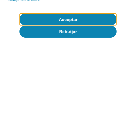
encapçalen la llista.
Acceptar
Rebutjar
Última actualització: 07 març 2024 - 10:39
El
boom
migratori recent no ha fet més que