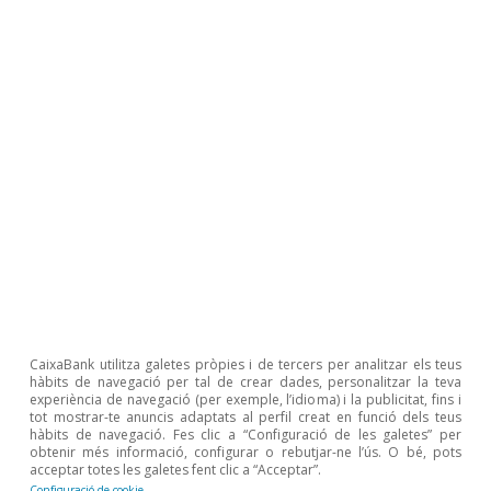
poblats, que
continuen atraient
població, la qual
cosa incrementa la
dispersió de preus
entre
localitzacions.
CaixaBank utilitza galetes pròpies i de tercers per analitzar els teus
hàbits de navegació per tal de crear dades, personalitzar la teva
Madrid, Barcelona i
experiència de navegació (per exemple, l’idioma) i la publicitat, fins i
tot mostrar-te anuncis adaptats al perfil creat en funció dels teus
hàbits de navegació. Fes clic a “Configuració de les galetes” per
València
obtenir més informació, configurar o rebutjar-ne l’ús. O bé, pots
acceptar totes les galetes fent clic a “Acceptar”.
Configuració de cookie