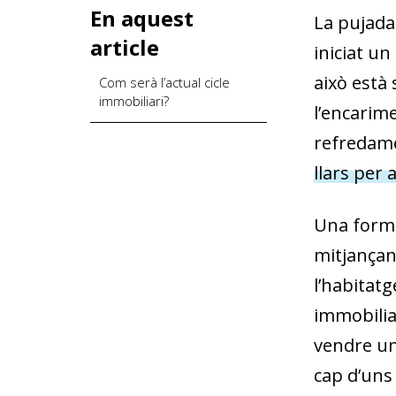
En aquest
La pujada 
article
iniciat un
això està
Com serà l’actual cicle
immobiliari?
l’encarime
refredame
llars per 
Una forma
mitjançan
l’habitatg
immobilia
vendre un 
cap d’uns 