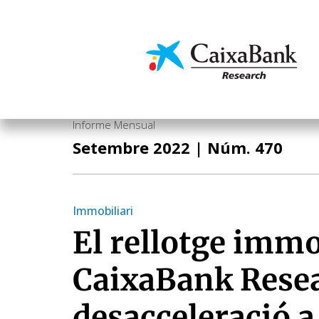
Vés
al
contingut
Economia i mercats
Informe Mensual
Setembre 2022
| Núm. 470
Immobiliari
El rellotge immo
CaixaBank Rese
desacceleració a 