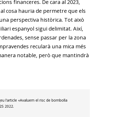
icions financeres. De cara al 2023,
qual cosa hauria de permetre que els
una perspectiva històrica. Tot això
iari espanyol sigui delimitat. Així,
ordenades, sense passar per la zona
mpravendes recularà una mica més
e manera notable, però
que mantindrà
eu l’article «Avaluem el risc de bombolla
 2S 2022.