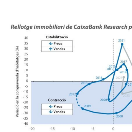
dow)
 window)