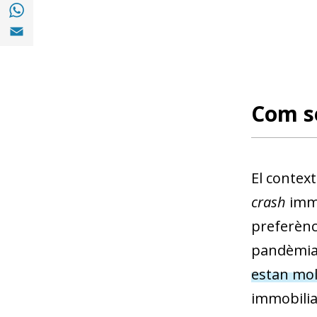
Compartir a with Whatsapp (opens in a ne
Compartir a Email (opens in a new window)
Com se
El contex
crash
immo
preferènci
pandèmia 
estan mol
immobilia