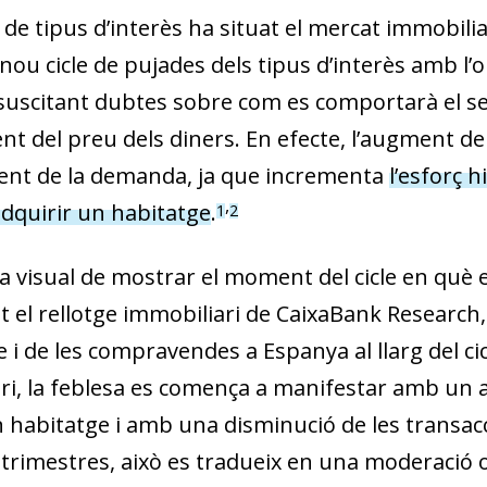
de tipus d’interès ha situat el mercat immobilia
 nou cicle de pujades dels tipus d’interès amb l’obj
 suscitant dubtes sobre com es comportarà el s
nt del preu dels diners. En efecte, l’augment de
nt de la demanda, ja que incrementa
l’esforç h
,
adquirir un habitatge
.
1
2
 visual de mostrar el moment del cicle en què e
t el rellotge immobiliari de CaixaBank Research,
e i de les compravendes a Espanya al llarg del c
ri, la fe­­blesa es comença a manifestar amb u
habitatge i amb una disminució de les transaccio
trimestres, això es tradueix en una moderació o,