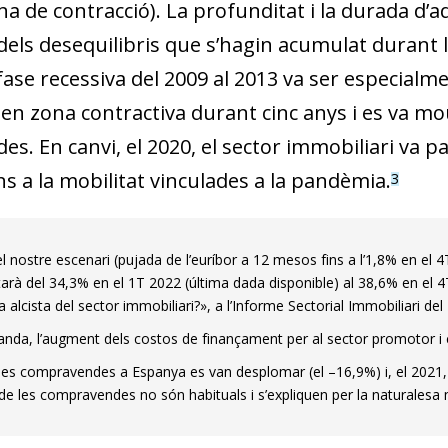
a de contracció). La profunditat i la durada d’a
els desequilibris que s’hagin acumulat durant l
fase recessiva del 2009 al 2013 va ser especialmen
en zona contractiva durant cinc anys i es va mou
s. En canvi, el 2020, el sector immobiliari va p
ns a la mobilitat vinculades a la pandèmia.
3
 nostre escenari (pujada de l’euríbor a 12 mesos fins a l’1,8% en el 4
rà del 34,3% en el 1T 2022 (última dada disponible) al 38,6% en el 4T
 alcista del sector immobiliari?», a l’Informe Sectorial Immobiliari del
banda, l’augment dels costos de finançament per al sector promotor i c
 les compravendes a Espanya es van desplomar (el –16,9%) i, el 2021
de les compravendes no són habituals i s’expliquen per la naturalesa