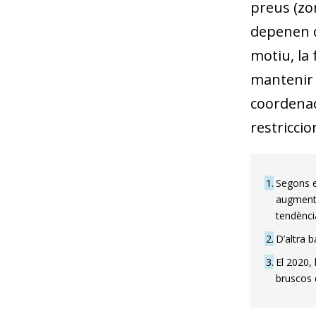
preus (zon
depenen d
motiu, la 
mantenir 
coordenade
restriccio
1
Segons el
augmenta
tendència
2
D’altra 
3
El 2020,
bruscos 