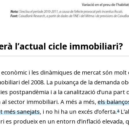
w window)
rà l’actual cicle immobiliari?
t econòmic i les dinàmiques de mercat són molt d
biliari del 2008. La puixança de la demanda obe
es postpandèmia i a la canalització d’una part d
al sec­­tor immobiliari. A més a més,
els balanços
t més sanejats
, i no hi ha un excés d’oferta.
L’a
4
ri es produeix en un entorn d’inflació elevada,