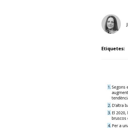
Etiquetes:
1
Segons el
augmenta
tendència
2
D’altra 
3
El 2020,
bruscos 
4
Per a una