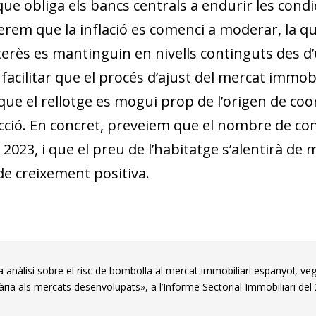
i que obliga els bancs centrals a endurir les cond
rem que la inflació es co­­menci a moderar, la 
terès es mantinguin en nivells continguts des d’
facilitar que el procés d’ajust del mercat immobil
ue el rellotge es mogui prop de l’ori­­gen de co
cció. En concret, preveiem que el nombre de
co
 2023, i que
el preu de l’habitatge s’alentirà d
de creixement positiva.
 anàlisi sobre el risc de bombolla al mercat immobiliari espanyol, veg
ària als mercats desenvolupats», a l’Informe Sectorial Immobiliari del