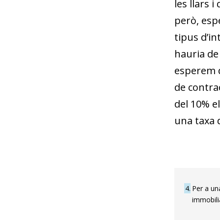
les llars 
però, espe
tipus d’in
hauria de 
esperem q
de contra
del 10% el
una taxa 
4
Per a una
immobili