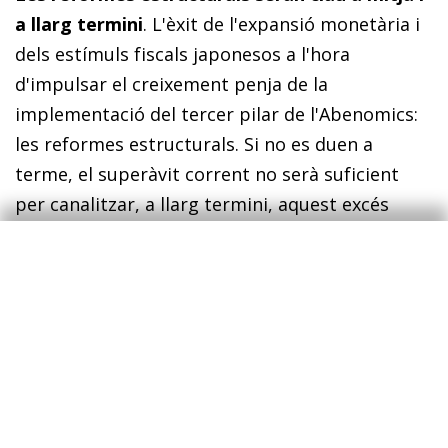
a llarg termini
. L'èxit de l'expansió monetària i
dels estímuls fiscals japonesos a l'hora
d'impulsar el creixement penja de la
implementació del tercer pilar de l'Abenomics:
les reformes estructurals. Si no es duen a
terme, el superàvit corrent no serà suficient
per canalitzar, a llarg termini, aquest excés
d'estalvi empresarial i es veurà limitat per la
competitivitat exportadora de veïns asiàtics
com Corea del Sud o la Xina. Així mateix, la
inversió productiva (el 13,0% del PIB, enfront
del 10,9% als Estats Units el 2012) no podrà
anar més enllà sense reformes estructurals que
incentivin el creixement i la reinversió dels
beneficis empresarials.