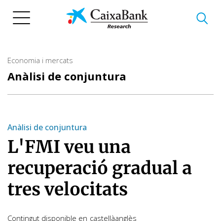
Vés
al
contingut
Economia i mercats
Anàlisi de conjuntura
Anàlisi de conjuntura
L'FMI veu una
recuperació gradual a
tres velocitats
Contingut disponible en
castellà
anglès