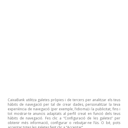
–9,7%), en un context de descens dels preus (el
–1,1%). Per la seva banda, la balança de béns no
energètics va anotar un superàvit de 1.639
milions d’euros, el millor registre en un 1T des
del 2014 (dèficit de 4.364 milions en el mateix
període del 2022), gràcies al major dinamisme
de les exportacions (el 15,1% vs. el 7,3% de les
importacions).
CaixaBank utilitza galetes pròpies i de tercers per analitzar els teus
hàbits de navegació per tal de crear dades, personalitzar la teva
experiència de navegació (per exemple, l’idioma) i la publicitat, fins i
tot mostrar-te anuncis adaptats al perfil creat en funció dels teus
hàbits de navegació. Fes clic a “Configuració de les galetes” per
obtenir més informació, configurar o rebutjar-ne l’ús. O bé, pots
acceptar totes les galetes fent clic a “Acceptar”.