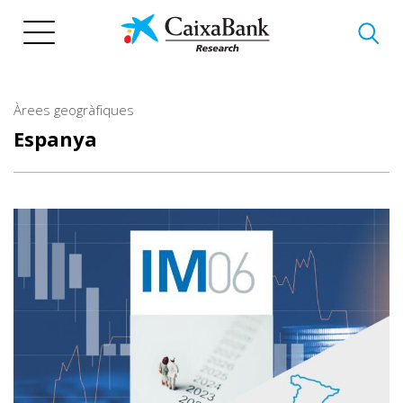
Vés
al
contingut
Àrees geogràfiques
Espanya