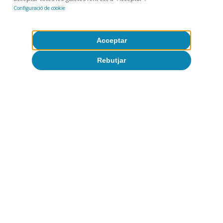
Configuració de cookie
Acceptar
Rebutjar
Etiquetes:
Conjuntura d'Espanya
Espanya
Articles relacionats