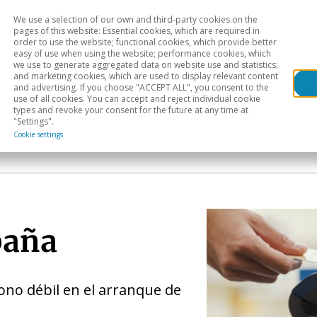
We use a selection of our own and third-party cookies on the
Head
H
pages of this website: Essential cookies, which are required in
order to use the website; functional cookies, which provide better
easy of use when using the website; performance cookies, which
Sectoral analysis
Geographical areas
Pub
we use to generate aggregated data on website use and statistics;
and marketing cookies, which are used to display relevant content
and advertising. If you choose "ACCEPT ALL", you consent to the
use of all cookies. You can accept and reject individual cookie
types and revoke your consent for the future at any time at
"Settings".
Cookie settings
paña
no débil en el arranque de