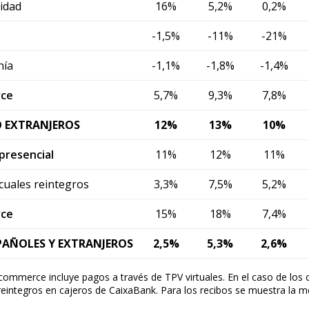
cidad
16%
5,2%
0,2%
-1,5%
-11%
-21%
ow)
window)
nía
-1,1%
-1,8%
-1,4%
 window)
ce
5,7%
9,3%
7,8%
 EXTRANJEROS
12%
13%
10%
resencial
11%
12%
11%
 cuales reintegros
3,3%
7,5%
5,2%
ce
15%
18%
7,4%
PAÑOLES Y EXTRANJEROS
2,5%
5,3%
2,6%
commerce incluye pagos a través de TPV virtuales. En el caso de los 
 reintegros en cajeros de CaixaBank. Para los recibos se muestra la m