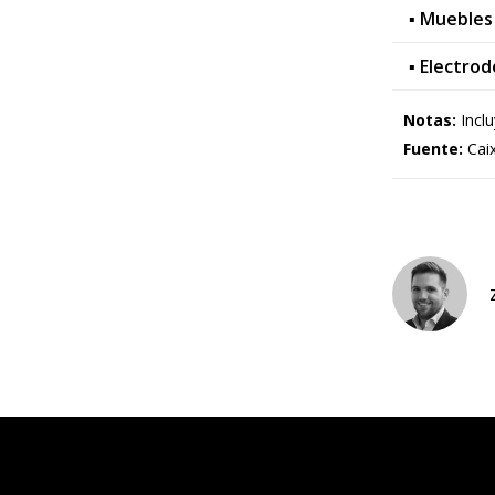
▪ Muebles
▪ Electro
Notas:
Inclu
Fuente:
Caix