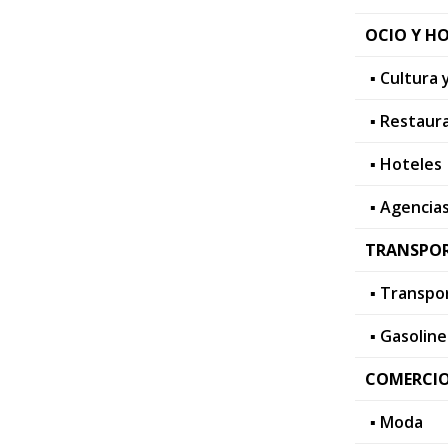
OCIO Y HO
▪ Cultura 
▪ Restaur
▪ Hoteles
▪ Agencias
TRANSPOR
▪ Transpo
▪ Gasoline
COMERCIO
▪ Moda