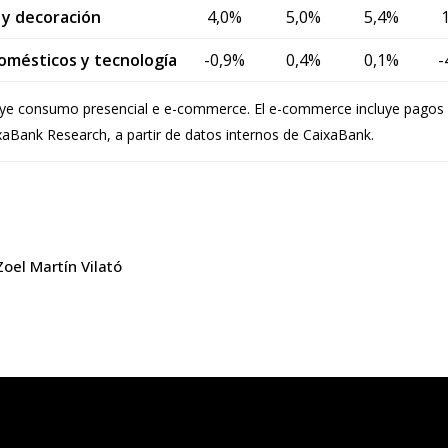
 y decoración
4,0%
5,0%
5,4%
domésticos y tecnología
-0,9%
0,4%
0,1%
-
ye consumo presencial e e-commerce. El e-commerce incluye pagos a 
aBank Research, a partir de datos internos de CaixaBank.
Zoel Martín Vilató