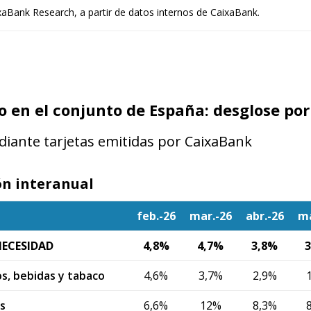
aBank Research, a partir de datos internos de CaixaBank.
en el conjunto de España: desglose por
iante tarjetas emitidas por CaixaBank
ón interanual
feb.-26
mar.-26
abr.-26
m
NECESIDAD
4,8%
4,7%
3,8%
os, bebidas y tabaco
4,6%
3,7%
2,9%
s
6,6%
12%
8,3%