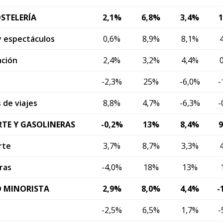
STELERÍA
2,1%
6,8%
3,4%
y espectáculos
0,6%
8,9%
8,1%
ación
2,4%
3,2%
4,4%
-2,3%
25%
-6,0%
-
 de viajes
8,8%
4,7%
-6,3%
-
TE Y GASOLINERAS
-0,2%
13%
8,4%
rte
3,7%
8,7%
3,3%
ras
-4,0%
18%
13%
 MINORISTA
2,9%
8,0%
4,4%
-
-2,5%
6,5%
1,7%
-