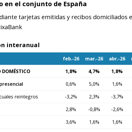
 en el conjunto de España
iante tarjetas emitidas y recibos domiciliados 
aixaBank
ón interanual
feb.-26
mar.-26
abr.-26
 DOMÉSTICO
1,8%
4,7%
1,8%
resencial
0,6%
5,0%
1,6%
 cuales reintegros
-3,2%
2,3%
-3,7%
2,8%
-0,8%
-2,6%
3,6%
1,6%
1,6%