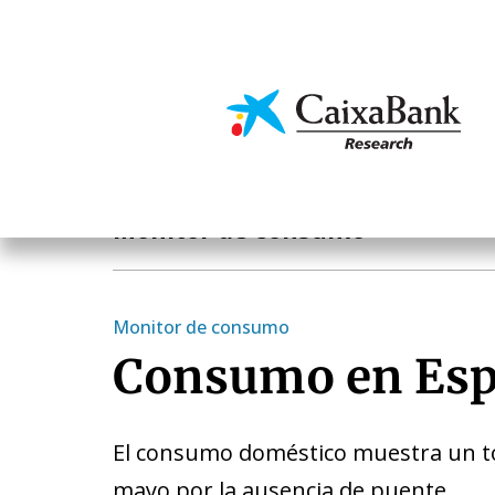
Skip
to
main
Economics & Markets
content
Publications
Monitor de consumo
Monitor de consumo
Consumo en Es
El consumo doméstico muestra un to
mayo por la ausencia de puente.