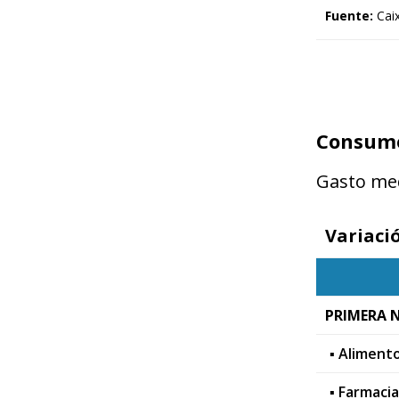
Fuente:
Caix
Consumo 
Gasto med
Variaci
PRIMERA 
▪ Aliment
▪ Farmacia