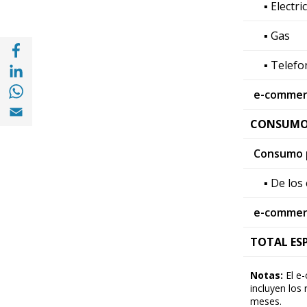
▪ Electri
▪ Gas
Share with Facebook (opens in a new wind
Share with with Linkedin (opens in a new 
▪ Telefo
Share with with Whatsapp (opens in a new
e-commer
Share with Email (opens in a new window)
CONSUMO
Consumo p
▪ De los
e-commer
TOTAL ES
Notas:
El e-
incluyen los
meses.