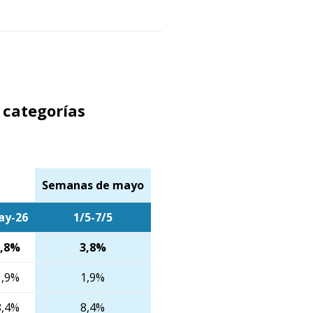
 categorías
Semanas de mayo
ay-26
1/5-7/5
3,8%
3,8%
1,9%
1,9%
8,4%
8,4%