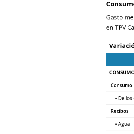
Consumo
Gasto med
en TPV C
Variaci
CONSUMO
Consumo p
▪ De los
Recibos
▪ Agua