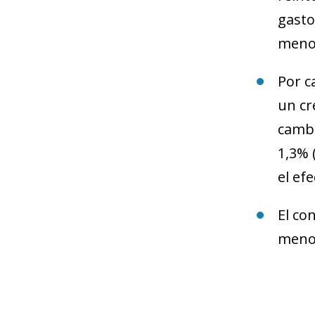
gasto
menos
Por c
un cr
cambi
1,3% 
el ef
El co
meno