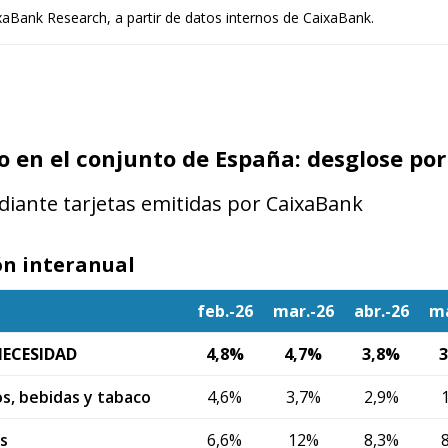
aBank Research, a partir de datos internos de CaixaBank.
en el conjunto de España: desglose por
iante tarjetas emitidas por CaixaBank
ón interanual
feb.-26
mar.-26
abr.-26
m
NECESIDAD
4,8%
4,7%
3,8%
os, bebidas y tabaco
4,6%
3,7%
2,9%
s
6,6%
12%
8,3%