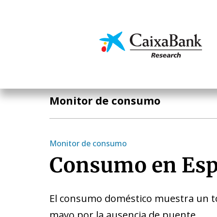
Pasar
al
contenido
Economía y mercado
principal
Publicaciones
Monitor de consumo
Monitor de consumo
Consumo en Es
El consumo doméstico muestra un to
mayo por la ausencia de puente.