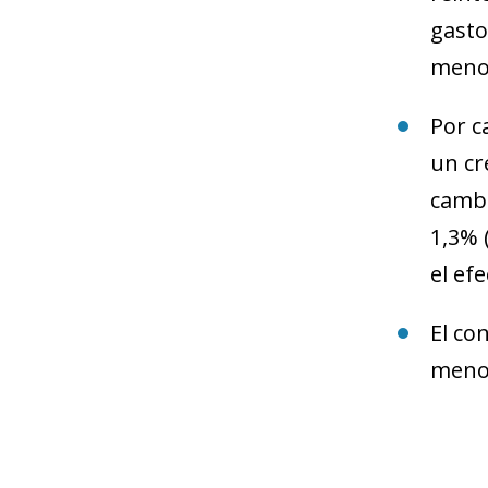
gasto
menos
Por c
un cr
cambi
1,3% 
el ef
El co
meno