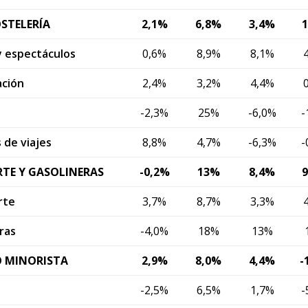
STELERÍA
2,1%
6,8%
3,4%
y espectáculos
0,6%
8,9%
8,1%
ación
2,4%
3,2%
4,4%
-2,3%
25%
-6,0%
-
 de viajes
8,8%
4,7%
-6,3%
-
TE Y GASOLINERAS
-0,2%
13%
8,4%
rte
3,7%
8,7%
3,3%
ras
-4,0%
18%
13%
 MINORISTA
2,9%
8,0%
4,4%
-
-2,5%
6,5%
1,7%
-