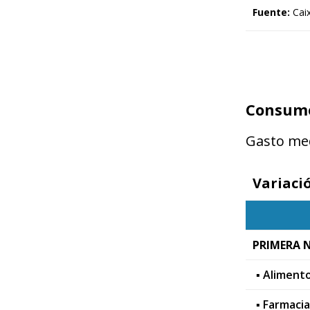
Fuente:
Caix
Consumo 
Gasto med
Variaci
PRIMERA 
▪ Aliment
▪ Farmacia