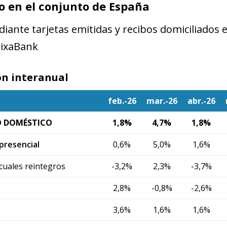
 en el conjunto de España
iante tarjetas emitidas y recibos domiciliados 
aixaBank
ón interanual
feb.-26
mar.-26
abr.-26
 DOMÉSTICO
1,8%
4,7%
1,8%
resencial
0,6%
5,0%
1,6%
 cuales reintegros
-3,2%
2,3%
-3,7%
2,8%
-0,8%
-2,6%
3,6%
1,6%
1,6%