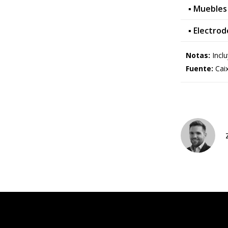
▪ Muebles
▪ Electro
Notas:
Inclu
Fuente:
Caix