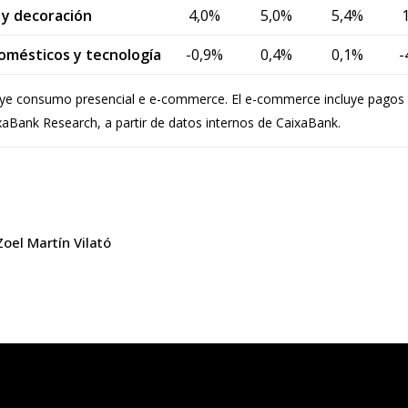
 y decoración
4,0%
5,0%
5,4%
domésticos y tecnología
-0,9%
0,4%
0,1%
-
ye consumo presencial e e-commerce. El e-commerce incluye pagos a 
aBank Research, a partir de datos internos de CaixaBank.
Zoel Martín Vilató