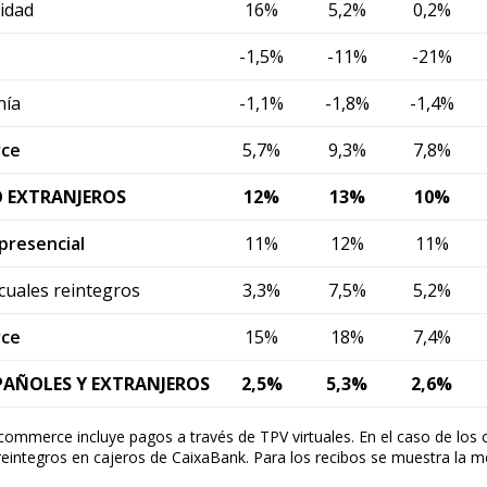
cidad
16%
5,2%
0,2%
-1,5%
-11%
-21%
ndow)
w window)
nía
-1,1%
-1,8%
-1,4%
new window)
ce
5,7%
9,3%
7,8%
w)
 EXTRANJEROS
12%
13%
10%
resencial
11%
12%
11%
 cuales reintegros
3,3%
7,5%
5,2%
ce
15%
18%
7,4%
PAÑOLES Y EXTRANJEROS
2,5%
5,3%
2,6%
commerce incluye pagos a través de TPV virtuales. En el caso de los 
 reintegros en cajeros de CaixaBank. Para los recibos se muestra la m