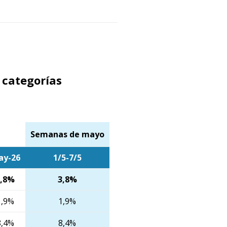
 categorías
Semanas de mayo
ay-26
1/5-7/5
3,8%
3,8%
1,9%
1,9%
8,4%
8,4%