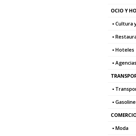
OCIO Y HO
▪ Cultura 
▪ Restaur
▪ Hoteles
▪ Agencias
TRANSPOR
▪ Transpo
▪ Gasoline
COMERCIO
▪ Moda