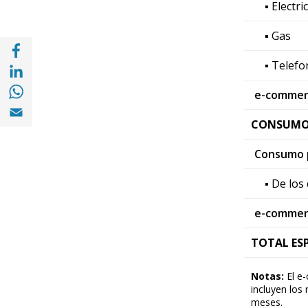
▪ Electri
▪ Gas
Compartir en Facebook (opens in a new wi
Compartir en with Linkedin (opens in a ne
▪ Telefo
Compartir en with Whatsapp (opens in a 
e-commer
Compartir en Email (opens in a new windo
CONSUMO
Consumo p
▪ De los
e-commer
TOTAL ES
Notas:
El e-
incluyen los
meses.