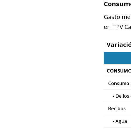
Consumo
Gasto med
en TPV C
Variaci
CONSUMO
Consumo p
▪ De los
Recibos
▪ Agua