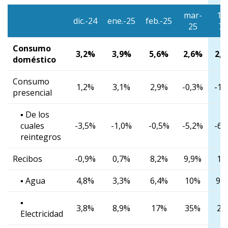
mar-
1/
dic.-24
ene.-25
feb.-25
25
7/
Consumo
3,2%
3,9%
5,6%
2,6%
2,
doméstico
Consumo
1,2%
3,1%
2,9%
-0,3%
-1,
presencial
▪ De los
cuales
-3,5%
-1,0%
-0,5%
-5,2%
-6,
reintegros
Recibos
-0,9%
0,7%
8,2%
9,9%
10
▪ Agua
4,8%
3,3%
6,4%
10%
9,
▪
3,8%
8,9%
17%
35%
21
Electricidad