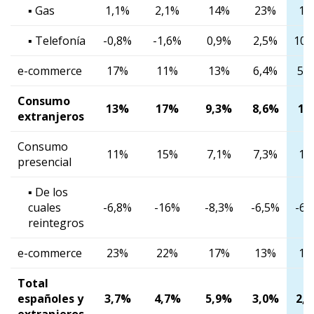
▪ Gas
1,1%
2,1%
14%
23%
17
▪ Telefonía
-0,8%
-1,6%
0,9%
2,5%
10,
e-commerce
17%
11%
13%
6,4%
5,
Consumo
13%
17%
9,3%
8,6%
11
extranjeros
Consumo
11%
15%
7,1%
7,3%
11
presencial
▪ De los
cuales
-6,8%
-16%
-8,3%
-6,5%
-6,
reintegros
e-commerce
23%
22%
17%
13%
11
Total
españoles y
3,7%
4,7%
5,9%
3,0%
2,
extranjeros