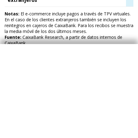
Notas:
El e-commerce incluye pagos a través de TPV virtuales.
En el caso de los clientes extranjeros también se incluyen los
reintegros en cajeros de CaixaBank. Para los recibos se muestra
la media móvil de los dos últimos meses.
Fuente:
CaixaBank Research, a partir de datos internos de
CaixaBank.
Consumo en el conjunto de España:
desglose por categorías
Gasto mediante tarjetas emitidas por
CaixaBank
Variación interanual