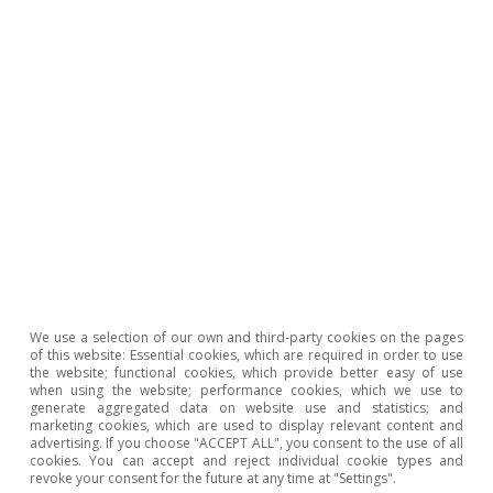
Notas:
Incluye consumo presencial e e-commerce. El e-
commerce incluye pagos a través de TPV virtuales.
Fuente:
CaixaBank Research, a partir de datos internos de
CaixaBank.
Zona afectada por la DANA
El consumo de los habitantes de la zona
We use a selection of our own and third-party cookies on the pages
of this website: Essential cookies, which are required in order to use
más afectada por la DANA sigue creciendo
the website; functional cookies, which provide better easy of use
when using the website; performance cookies, which we use to
a mayor ritmo que el del resto de España
generate aggregated data on website use and statistics; and
marketing cookies, which are used to display relevant content and
(+20% interanual
vs.
+6% en España) en la
advertising. If you choose "ACCEPT ALL", you consent to the use of all
cookies. You can accept and reject individual cookie types and
semana del 11 al 18 de marzo, mientras
revoke your consent for the future at any time at "Settings".