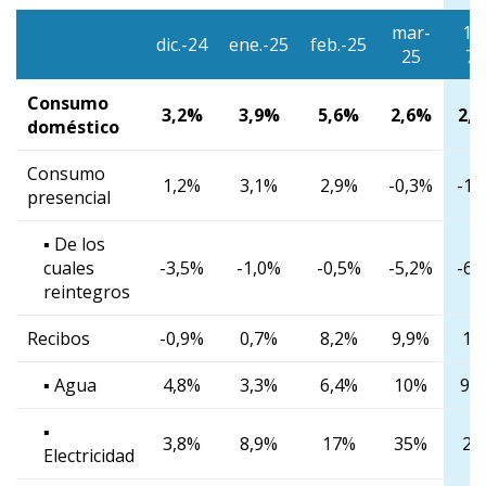
mar-
1/
dic.-24
ene.-25
feb.-25
25
7/
Consumo
3,2%
3,9%
5,6%
2,6%
2,
doméstico
Consumo
1,2%
3,1%
2,9%
-0,3%
-1,
presencial
▪ De los
cuales
-3,5%
-1,0%
-0,5%
-5,2%
-6,
reintegros
Recibos
-0,9%
0,7%
8,2%
9,9%
10
▪ Agua
4,8%
3,3%
6,4%
10%
9,
▪
3,8%
8,9%
17%
35%
21
Electricidad