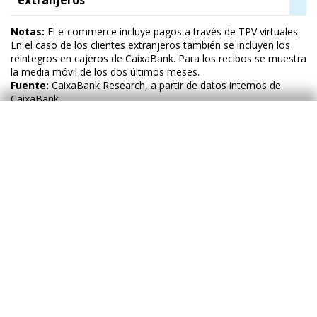
Notas:
El e-commerce incluye pagos a través de TPV virtuales.
En el caso de los clientes extranjeros también se incluyen los
reintegros en cajeros de CaixaBank. Para los recibos se muestra
la media móvil de los dos últimos meses.
Fuente:
CaixaBank Research, a partir de datos internos de
CaixaBank.
Consumo en el conjunto de España:
desglose por categorías
Gasto mediante tarjetas emitidas por
CaixaBank
Variación interanual