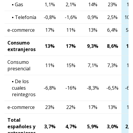
▪ Gas
1,1%
2,1%
14%
23%
17
▪ Telefonía
-0,8%
-1,6%
0,9%
2,5%
10,
e-commerce
17%
11%
13%
6,4%
5,
Consumo
13%
17%
9,3%
8,6%
11
extranjeros
Consumo
11%
15%
7,1%
7,3%
11
presencial
▪ De los
cuales
-6,8%
-16%
-8,3%
-6,5%
-6,
reintegros
e-commerce
23%
22%
17%
13%
11
Total
españoles y
3,7%
4,7%
5,9%
3,0%
2,
extranjeros