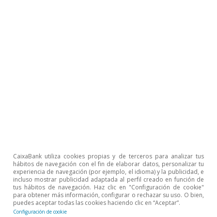
Notas:
Incluye consumo presencial e e-commerce. El e-
commerce incluye pagos a través de TPV virtuales.
Fuente:
CaixaBank Research, a partir de datos internos de
CaixaBank.
Zona afectada por la DANA
El consumo de los habitantes de la zona
CaixaBank utiliza cookies propias y de terceros para analizar tus
más afectada por la DANA sigue creciendo
hábitos de navegación con el fin de elaborar datos, personalizar tu
experiencia de navegación (por ejemplo, el idioma) y la publicidad, e
a mayor ritmo que el del resto de España
incluso mostrar publicidad adaptada al perfil creado en función de
tus hábitos de navegación. Haz clic en "Configuración de cookie"
(+20% interanual
vs.
+6% en España) en la
para obtener más información, configurar o rechazar su uso. O bien,
puedes aceptar todas las cookies haciendo clic en “Aceptar”.
semana del 11 al 18 de marzo, mientras
Configuración de cookie