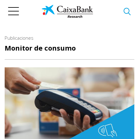
Pasar
al
contenido
principal
Publicaciones
Monitor de consumo