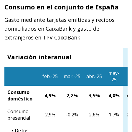
Consumo en el conjunto de España
Gasto mediante tarjetas emitidas y recibos
domiciliados en CaixaBank y gasto de
extranjeros en TPV CaixaBank
S
Variación interanual
may-
1/
feb.-25
mar.-25
abr.-25
25
7
Consumo
4,9%
2,2%
3,9%
4,0%
4,
doméstico
Consumo
2,9%
-0,2%
2,6%
1,7%
2,
presencial
▪ De los