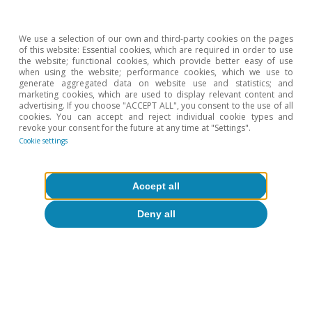
promedio de los días previos a la DANA (del
1 al 28 de octubre), con importantes
We use a selection of our own and third-party cookies on the pages
diferencias entre el sector transportes (9%
of this website: Essential cookies, which are required in order to use
the website; functional cookies, which provide better easy of use
por debajo) y el de ocio y hostelería (19%
when using the website; performance cookies, which we use to
generate aggregated data on website use and statistics; and
por debajo).
1
marketing cookies, which are used to display relevant content and
advertising. If you choose "ACCEPT ALL", you consent to the use of all
cookies. You can accept and reject individual cookie types and
revoke your consent for the future at any time at "Settings".
Cookie settings
1
Esta nueva cifra responde a un cambio metodológico
realizado en el indicador de comercios activos, que
ahora captura la entrada de nuevos comercios.
Accept all
Deny all
Last actualization: 25 July 2025 - 10:21