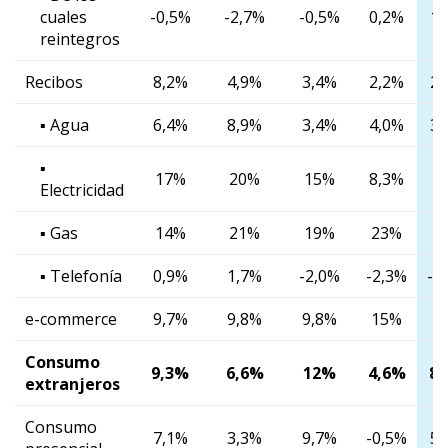
cuales
-0,5%
-2,7%
-0,5%
0,2%
1,
reintegros
Recibos
8,2%
4,9%
3,4%
2,2%
2,
▪ Agua
6,4%
8,9%
3,4%
4,0%
3,
▪
17%
20%
15%
8,3%
1
Electricidad
▪ Gas
14%
21%
19%
23%
1
▪ Telefonía
0,9%
1,7%
-2,0%
-2,3%
-3
e-commerce
9,7%
9,8%
9,8%
15%
1
Consumo
9,3%
6,6%
12%
4,6%
8,
extranjeros
Consumo
7,1%
3,3%
9,7%
-0,5%
5,