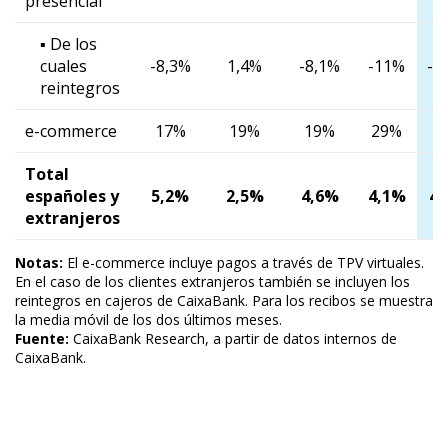
presencial
▪ De los
cuales
-8,3%
1,4%
-8,1%
-11%
-8
reintegros
e-commerce
17%
19%
19%
29%
2
Total
españoles y
5,2%
2,5%
4,6%
4,1%
4,
extranjeros
Notas:
El e-commerce incluye pagos a través de TPV virtuales.
En el caso de los clientes extranjeros también se incluyen los
reintegros en cajeros de CaixaBank. Para los recibos se muestra
la media móvil de los dos últimos meses.
Fuente:
CaixaBank Research, a partir de datos internos de
CaixaBank.