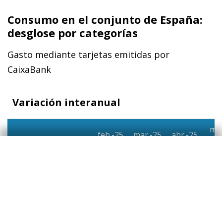
Consumo en el conjunto de España:
desglose por categorías
Gasto mediante tarjetas emitidas por
CaixaBank
Variación interanual
ma
feb.-25
mar.-25
abr.-25
2
Primera necesidad
6,0%
7,3%
6,1%
6,
▪ Alimentos,
5,4%
5,8%
7,2%
6,
bebidas y tabaco
▪ Farmacias
10%
13%
6,2%
9,