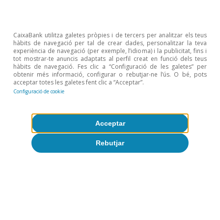
promedio de los días previos a la DANA (del
1 al 28 de octubre), con importantes
diferencias entre el sector transportes (9%
CaixaBank utilitza galetes pròpies i de tercers per analitzar els teus
hàbits de navegació per tal de crear dades, personalitzar la teva
por debajo) y el de ocio y hostelería (19%
experiència de navegació (per exemple, l’idioma) i la publicitat, fins i
tot mostrar-te anuncis adaptats al perfil creat en funció dels teus
por debajo).
1
hàbits de navegació. Fes clic a “Configuració de les galetes” per
obtenir més informació, configurar o rebutjar-ne l’ús. O bé, pots
acceptar totes les galetes fent clic a “Acceptar”.
Configuració de cookie
1
Esta nueva cifra responde a un cambio metodológico
realizado en el indicador de comercios activos, que
Acceptar
ahora captura la entrada de nuevos comercios.
Rebutjar
Última actualització: 25 juliol 2025 - 10:21