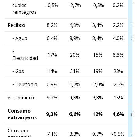
cuales
-0,5%
-2,7%
-0,5%
0,2%
1,
reintegros
Recibos
8,2%
4,9%
3,4%
2,2%
2,
▪ Agua
6,4%
8,9%
3,4%
4,0%
3,
▪
17%
20%
15%
8,3%
1
Electricidad
▪ Gas
14%
21%
19%
23%
1
▪ Telefonía
0,9%
1,7%
-2,0%
-2,3%
-3
e-commerce
9,7%
9,8%
9,8%
15%
1
Consumo
9,3%
6,6%
12%
4,6%
8,
extranjeros
Consumo
7,1%
3,3%
9,7%
-0,5%
5,