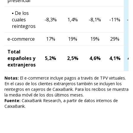
presencial
▪ De los
cuales
-8,3%
1,4%
-8,1%
-11%
-8
reintegros
e-commerce
17%
19%
19%
29%
2
Total
españoles y
5,2%
2,5%
4,6%
4,1%
4,
extranjeros
Notas:
El e-commerce incluye pagos a través de TPV virtuales.
En el caso de los clientes extranjeros también se incluyen los
reintegros en cajeros de CaixaBank. Para los recibos se muestra
la media móvil de los dos últimos meses.
Fuente:
CaixaBank Research, a partir de datos internos de
CaixaBank.