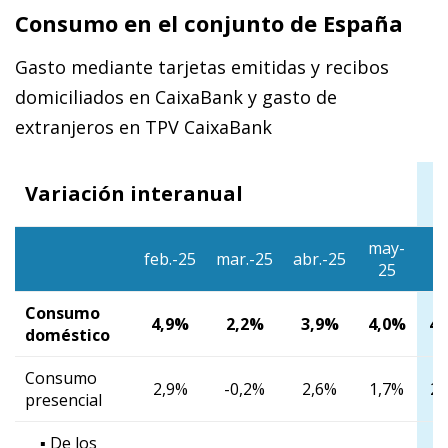
Consumo en el conjunto de España
Gasto mediante tarjetas emitidas y recibos
domiciliados en CaixaBank y gasto de
extranjeros en TPV CaixaBank
S
Variación interanual
may-
1/
feb.-25
mar.-25
abr.-25
25
7
Consumo
4,9%
2,2%
3,9%
4,0%
4,
doméstico
Consumo
2,9%
-0,2%
2,6%
1,7%
2,
presencial
▪ De los