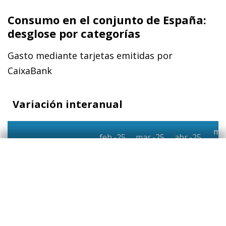
Consumo en el conjunto de España:
desglose por categorías
Gasto mediante tarjetas emitidas por
CaixaBank
Variación interanual
ma
feb.-25
mar.-25
abr.-25
2
Primera necesidad
6,0%
7,3%
6,1%
6,
▪ Alimentos,
5,4%
5,8%
7,2%
6,
bebidas y tabaco
▪ Farmacias
10%
13%
6,2%
9,