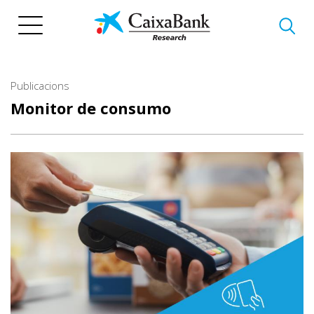
Vés
al
contingut
Publicacions
Monitor de consumo